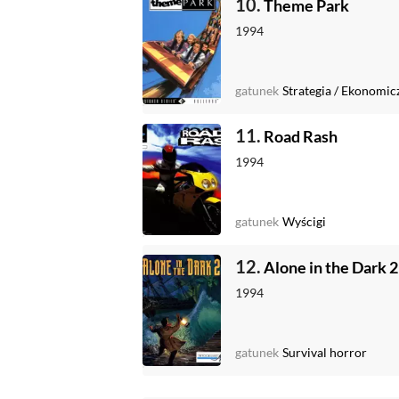
10.
Theme Park
1994
gatunek
Strategia
/
Ekonomic
11.
Road Rash
1994
gatunek
Wyścigi
12.
Alone in the Dark 2
1994
gatunek
Survival horror