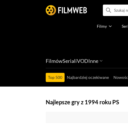
Filmy
Ser
Filmów
Seriali
VOD
Inne
Ludzi filmu
Programów
Ról filmowych
Ról serialowyc
Box Office'ów
Top 500
Najbardziej oczekiwane
Nowośc
Najlepsze gry z 1994 roku PS