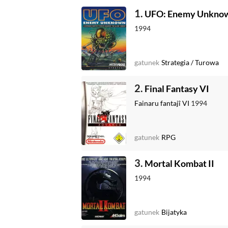
1.
UFO: Enemy Unkno
1994
gatunek
Strategia
/
Turowa
2.
Final Fantasy VI
Fainaru fantajî VI
1994
gatunek
RPG
3.
Mortal Kombat II
1994
gatunek
Bijatyka