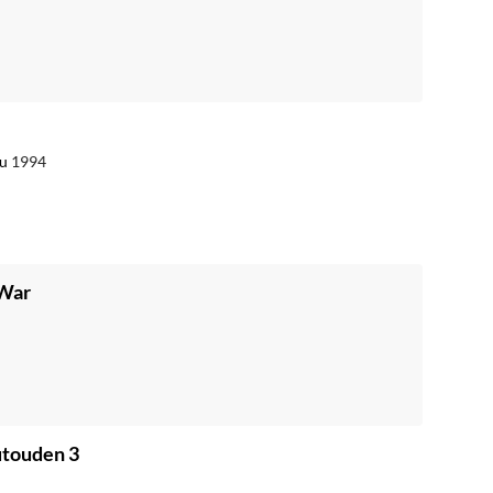
uu
1994
 War
utouden 3