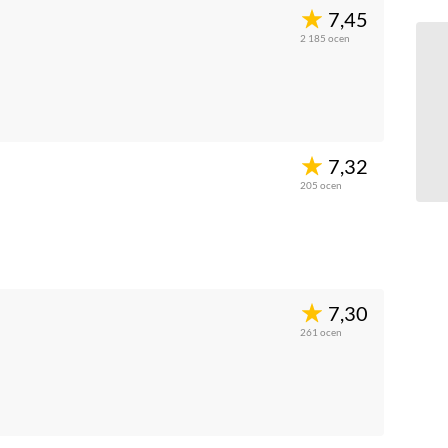
7,45
2 185
ocen
7,32
205
ocen
7,30
261
ocen