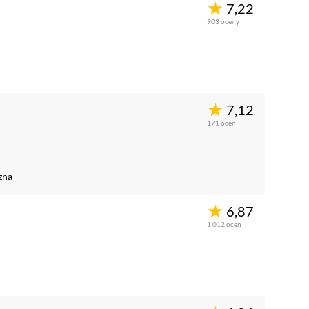
7,22
903
oceny
7,12
171
ocen
zna
6,87
1 012
ocen