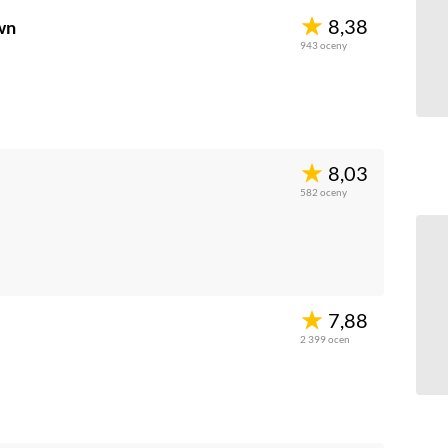
8,38
wn
943
oceny
8,03
582
oceny
7,88
2 399
ocen