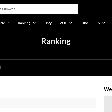
iale
Rankingi
Listy
VOD
Kino
TV
Ranking
h
i
Weź