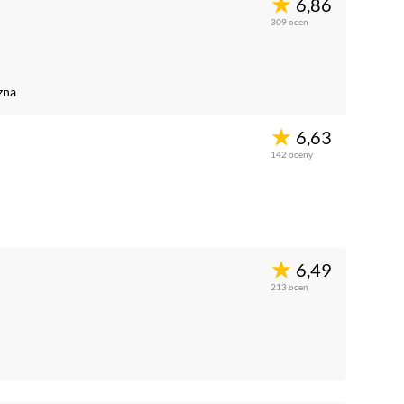
6,86
309
ocen
zna
6,63
142
oceny
6,49
213
ocen