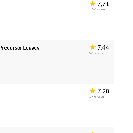
7,71
1 362
oceny
7,44
 Precursor Legacy
593
oceny
7,28
1 798
ocen