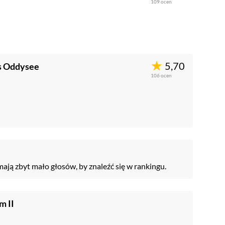
109
ocen
5,70
s Oddysee
106
ocen
mają zbyt mało głosów, by znaleźć się w rankingu.
m II