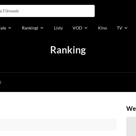
iale
Rankingi
Listy
VOD
Kino
TV
Ranking
h
i
Weź