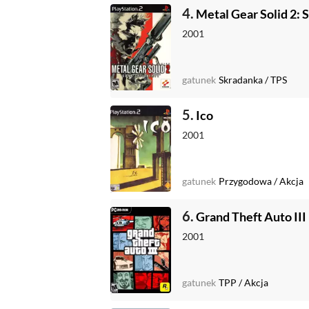
4.
Metal Gear Solid 2: S
2001
gatunek
Skradanka
/
TPS
5.
Ico
2001
gatunek
Przygodowa
/
Akcja
6.
Grand Theft Auto III
2001
gatunek
TPP
/
Akcja