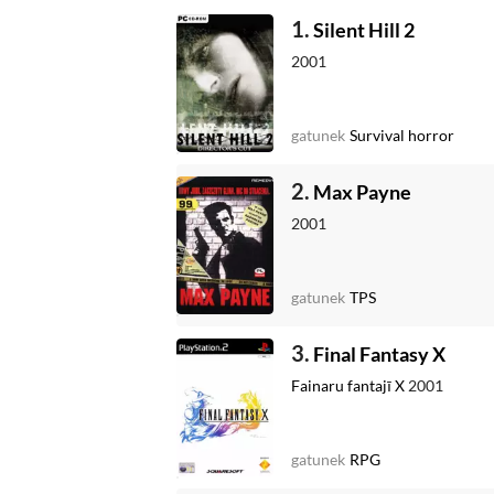
1.
Silent Hill 2
2001
gatunek
Survival horror
2.
Max Payne
2001
gatunek
TPS
3.
Final Fantasy X
Fainaru fantajī X
2001
gatunek
RPG