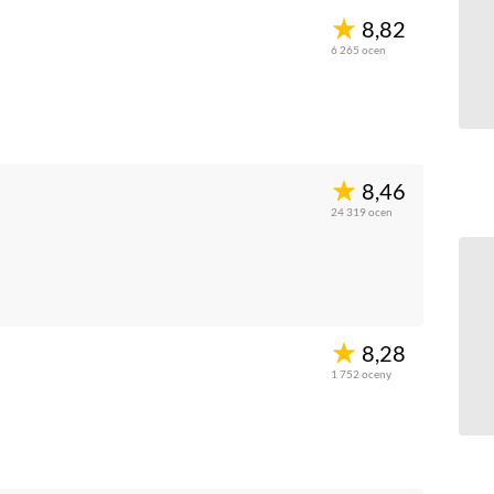
8,82
6 265
ocen
8,46
24 319
ocen
8,28
1 752
oceny