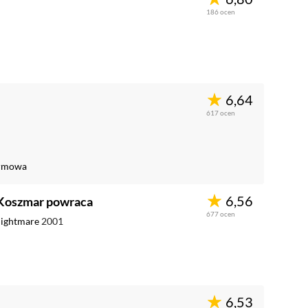
186
ocen
6,64
617
ocen
ormowa
6,56
 Koszmar powraca
677
ocen
Nightmare
2001
6,53