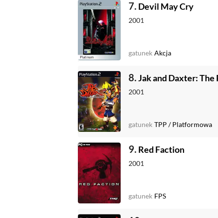
7.
Devil May Cry
2001
gatunek
Akcja
8.
Jak and Daxter: The
2001
gatunek
TPP
/
Platformowa
9.
Red Faction
2001
gatunek
FPS