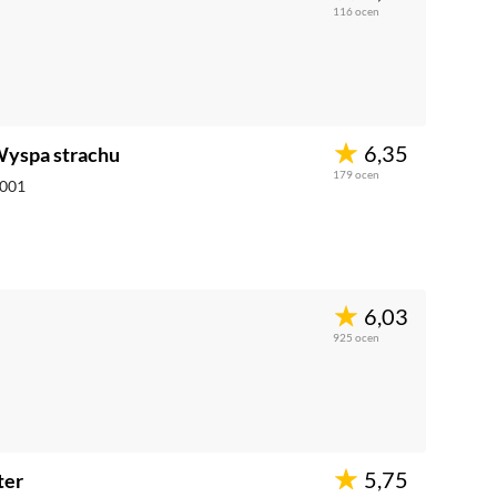
116
ocen
6,35
Wyspa strachu
179
ocen
001
6,03
925
ocen
5,75
ter