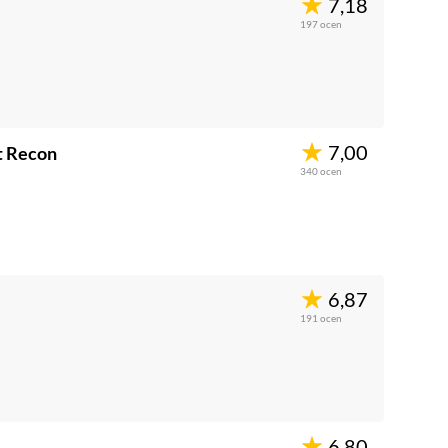
7,18
197
ocen
7,00
t Recon
340
ocen
6,87
191
ocen
6,80