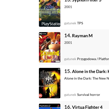
2001
gatunek
TPS
14.
Rayman M
2001
gatunek
Przygodowa
/
Platf
15.
Alone in the Dark:
Alone in the Dark: The New 
gatunek
Survival horror
16.
Virtua Fighter 4