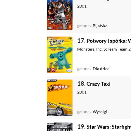
2001
gatunek
Bijatyka
17.
Potwory i spółka: 
Monsters, Inc. Scream Team
2
gatunek
Dla dzieci
18.
Crazy Taxi
2001
gatunek
Wyścigi
19.
Star Wars: Starfigh