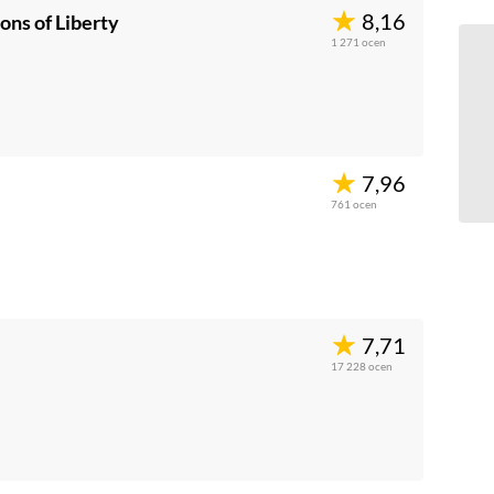
8,16
ons of Liberty
1 271
ocen
7,96
761
ocen
7,71
17 228
ocen