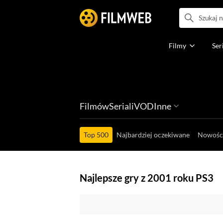
Filmy
Ser
Filmów
Seriali
VOD
Inne
Ludzi filmu
Programów
Ról filmowych
Ról serialowyc
Box Office'ów
Top 500
Najbardziej oczekiwane
Nowośc
Najlepsze gry z 2001 roku PS3