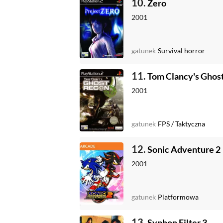
10.
Zero
2001
gatunek
Survival horror
11.
Tom Clancy's Ghos
2001
gatunek
FPS
/
Taktyczna
12.
Sonic Adventure 2
2001
gatunek
Platformowa
13.
Syphon Filter 3