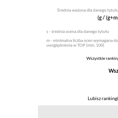
Średnia ważona dla danego tytułu
(g / (g+m
s - średnia ocena dla danego tytułu
m - minimalna liczba ocen wymagana d
uwzględnienia w TOP (min. 100)
Wszystkie ranking
Wsz
Filmy
Top 500
Lubisz ranking
Polskie
Nowości
Programy