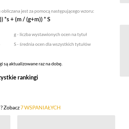
 obliczana jest za pomocą następującego wzoru:
)) *s + (m / (g+m)) * S
g - liczba wystawionych ocen na tytuł
o
S - średnia ocen dla wszystkich tytułów
i są aktualizowane raz na dobę.
ystkie rankingi
Seriale
Top 500
i? Zobacz
7 WSPANIAŁYCH
Polskie
Gry wideo