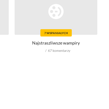
Top 500
Nowości
Kompozytorów
7 WSPANIAŁYCH
Scenografów
Montażystów
Najstraszliwsze wampiry
Kostiumografów
Dźwiękowców
67
komentarzy
Autorów materiałów do scenariusza
Role w serialach
Męskie
Kobiece
Reżyserów
Scenarzystów
Kompozytorów