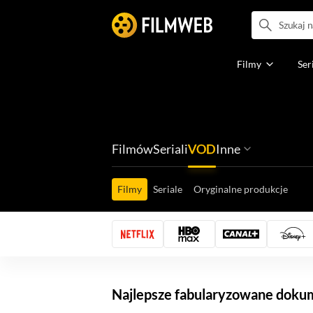
Filmy
Ser
Filmów
Seriali
VOD
Inne
Ludzi filmu
Programów
Ról filmowych
Ról serialowyc
Box Office'ów
Gier wideo
Filmy
Seriale
Oryginalne produkcje
Najlepsze fabularyzowane doku