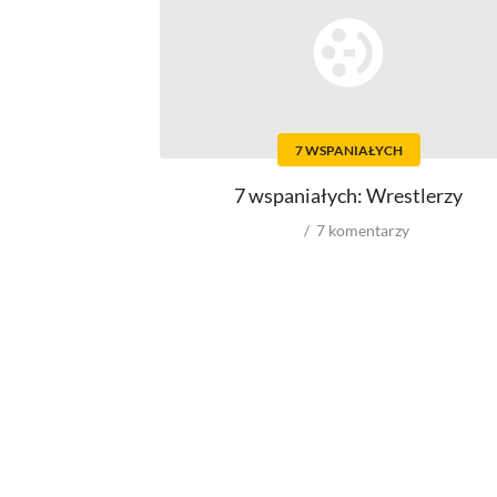
Top 500
Polskie
Ludzie filmu
Aktorów
7 WSPANIAŁYCH
Aktorek
Reżyserów
7 wspaniałych: Wrestlerzy
Scenarzystów
Producentów
7
komentarzy
Autorów zdjęć
Role w filmowych
Męskie
Kobiece
Reżyserów
Scenarzystów
Producentów
Autorów zdjęć
Kompozytorów