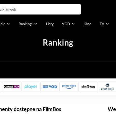
iale
Rankingi
Listy
VOD
Kino
TV
Ranking
h
menty dostępne na FilmBox
Weź