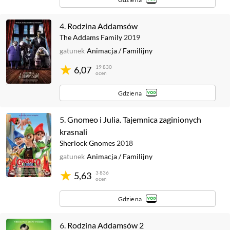
4.
Rodzina Addamsów
The Addams Family
2019
gatunek
Animacja
/
Familijny
19 830
6,07
ocen
Gdzie na
5.
Gnomeo i Julia. Tajemnica zaginionych
krasnali
Sherlock Gnomes
2018
gatunek
Animacja
/
Familijny
3 836
5,63
ocen
Gdzie na
6.
Rodzina Addamsów 2