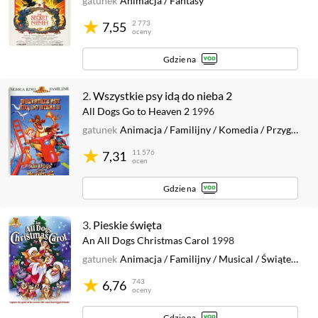
gatunek
Animacja
/
Fantasy
2 773
7,55
oceny
Gdzie na
2.
Wszystkie psy idą do nieba 2
All Dogs Go to Heaven 2
1996
gatunek
Animacja
/
Familijny
/
Komedia
/
Przygodowy
11 576
7,31
ocen
Gdzie na
3.
Pieskie święta
An All Dogs Christmas Carol
1998
gatunek
Animacja
/
Familijny
/
Musical
/
Świąteczny
743
6,76
oceny
Gdzie na