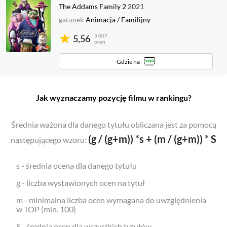
The Addams Family 2
2021
gatunek
Animacja
/
Familijny
5 007
5,56
ocen
Gdzie na
Jak wyznaczamy pozycję filmu w rankingu?
Średnia ważona dla danego tytułu obliczana jest za pomocą
(g / (g+m)) *s + (m / (g+m)) * S
następującego wzoru:
s - średnia ocena dla danego tytułu
g - liczba wystawionych ocen na tytuł
m - minimalna liczba ocen wymagana do uwzględnienia
w TOP (min. 100)
S - średnia ocen dla wszystkich tytułów