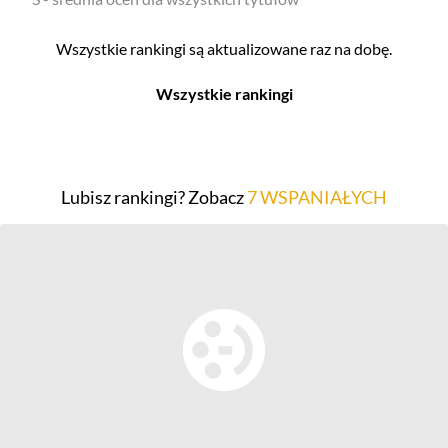
Wszystkie rankingi są aktualizowane raz na dobę.
Wszystkie rankingi
Filmy
Seriale
Top 500
Top 500
Lubisz rankingi? Zobacz
7 WSPANIAŁYCH
Polskie
Polskie
Nowości
Programy
Gry wideo
Top 500
Top 500
Polskie
Nowości
Ludzie filmu
Aktorów
Scenografów
Aktorek
Montażystów
Reżyserów
Kostiumografów