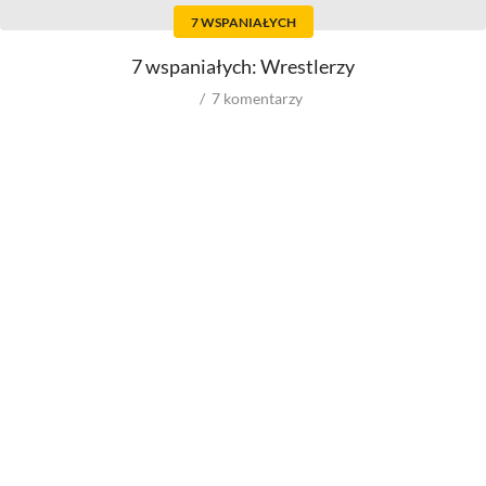
Scenarzystów
Dźwiękowców
7 WSPANIAŁYCH
Producentów
Autorów materiałów do
scenariusza
Autorów zdjęć
7 wspaniałych: Wrestlerzy
Kompozytorów
7
komentarzy
Role w filmowych
Role w serialach
Męskie
Męskie
Kobiece
Kobiece
Reżyserów
Reżyserów
Scenarzystów
Scenarzystów
Producentów
Kompozytorów
Autorów zdjęć
Kompozytorów
Box Office
wyniki ze świata
wyniki spoza USA
wyniki z USA
budżety
VOD