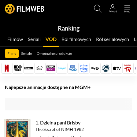
Ranking
Filmów
Seriali
VOD
Ról filmowych
Ról serialowych
Filmy
Seriale
Oryginalne produkcje
Najlepsze animacje dostępne na MGM+
1.
Dzielna pani Brisby
The Secret of NIMH
1982