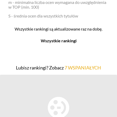
m - minimalna liczba ocen wymagana do uwzględnienia
w TOP (min. 100)
S - średnia ocen dla wszystkich tytułów
Wszystkie rankingi są aktualizowane raz na dobę.
Wszystkie rankingi
Filmy
Seriale
Top 500
Top 500
Lubisz rankingi? Zobacz
7 WSPANIAŁYCH
Polskie
Polskie
Nowości
Programy
Gry wideo
Top 500
Top 500
Polskie
Nowości
Ludzie filmu