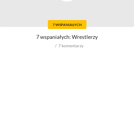
Aktorów
Scenografów
Aktorek
Montażystów
Reżyserów
Kostiumografów
Scenarzystów
Dźwiękowców
7 WSPANIAŁYCH
Producentów
Autorów materiałów do
scenariusza
Autorów zdjęć
7 wspaniałych: Wrestlerzy
Kompozytorów
7
komentarzy
Role w filmowych
Role w serialach
Męskie
Męskie
Kobiece
Kobiece
Reżyserów
Reżyserów
Scenarzystów
Scenarzystów
Producentów
Kompozytorów
Autorów zdjęć
Kompozytorów
Box Office
wyniki ze świata
wyniki spoza USA
wyniki z USA
budżety