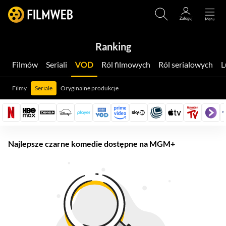
Ranking
Filmów
Seriali
VOD
Ról filmowych
Ról serialowych
Filmy
Seriale
Oryginalne produkcje
Najlepsze czarne komedie dostępne na MGM+