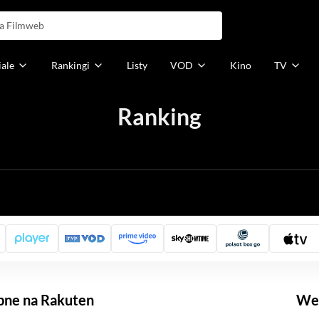
iale
Rankingi
Listy
VOD
Kino
TV
Ranking
h
pne na Rakuten
Weź