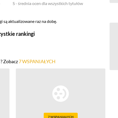
o
S - średnia ocen dla wszystkich tytułów
i są aktualizowane raz na dobę.
ystkie rankingi
Seriale
Top 500
i? Zobacz
7 WSPANIAŁYCH
Polskie
Gry wideo
Top 500
Nowości
Kompozytorów
7 WSPANIAŁYCH
Scenografów