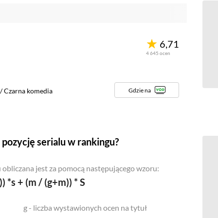
6,71
4 645
ocen
Gdzie na
/
Czarna komedia
pozycję serialu w rankingu?
 obliczana jest za pomocą następującego wzoru:
)) *s + (m / (g+m)) * S
g - liczba wystawionych ocen na tytuł