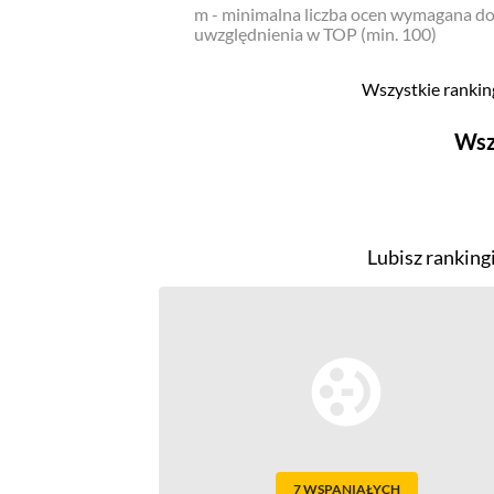
m - minimalna liczba ocen wymagana d
uwzględnienia w TOP (min. 100)
Wszystkie ranking
Wsz
Filmy
Top 500
Lubisz ranking
Polskie
Nowości
Programy
Top 500
Polskie
Ludzie filmu
Aktorów
7 WSPANIAŁYCH
Aktorek