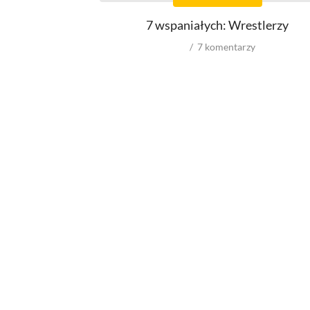
Reżyserów
7 wspaniałych: Wrestlerzy
Scenarzystów
Producentów
7
komentarzy
Autorów zdjęć
Role w filmowych
Męskie
Kobiece
Reżyserów
Scenarzystów
Producentów
Autorów zdjęć
Kompozytorów
Box Office
wyniki ze świata
wyniki z USA
VOD