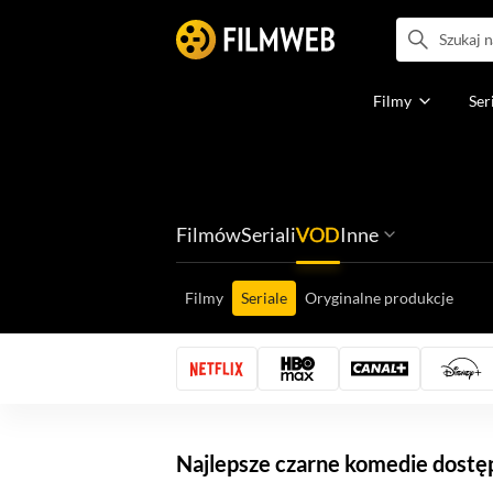
Filmy
Ser
Filmów
Seriali
VOD
Inne
Ludzi filmu
Programów
Ról filmowych
Ról serialowyc
Box Office'ów
Gier wideo
Filmy
Seriale
Oryginalne produkcje
Najlepsze czarne komedie dostę