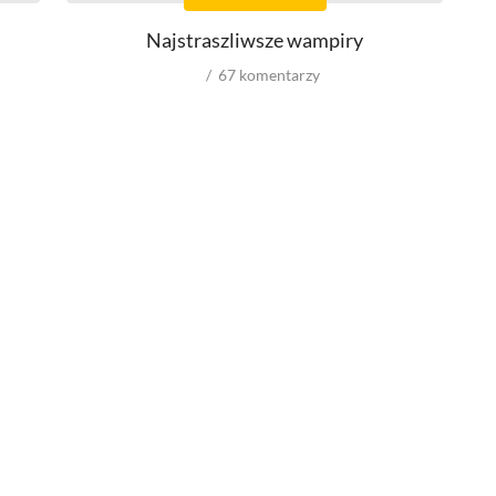
Montażystów
Najstraszliwsze wampiry
Kostiumografów
Dźwiękowców
67
komentarzy
Autorów materiałów do scenariusza
Role w serialach
Męskie
Kobiece
Reżyserów
Scenarzystów
Kompozytorów
wyniki spoza USA
budżety