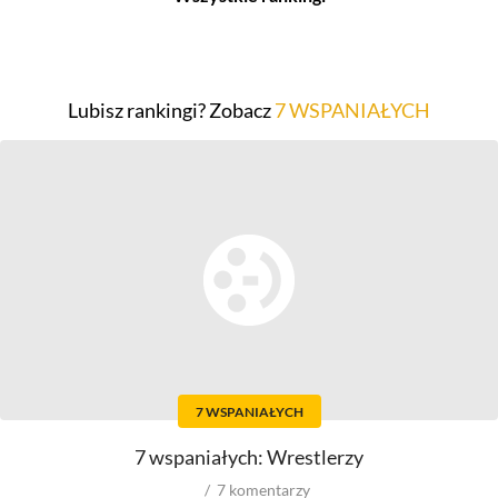
Filmy
Seriale
Top 500
Top 500
Lubisz rankingi? Zobacz
7 WSPANIAŁYCH
Polskie
Polskie
Nowości
Programy
Gry wideo
Top 500
Top 500
Polskie
Nowości
Ludzie filmu
Aktorów
Scenografów
Aktorek
Montażystów
Reżyserów
Kostiumografów
Scenarzystów
Dźwiękowców
7 WSPANIAŁYCH
Producentów
Autorów materiałów do
scenariusza
Autorów zdjęć
7 wspaniałych: Wrestlerzy
Kompozytorów
7
komentarzy