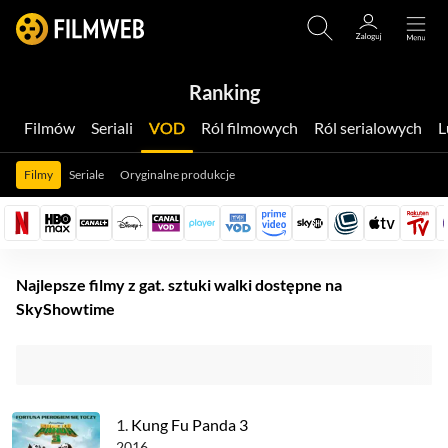
Ranking
Filmów
Seriali
VOD
Ról filmowych
Ról serialowych
Filmy
Seriale
Oryginalne produkcje
Najlepsze filmy z gat. sztuki walki dostępne na
SkyShowtime
1.
Kung Fu Panda 3
2016