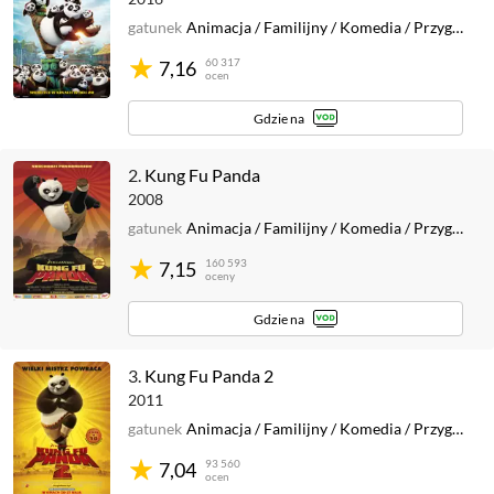
gatunek
Animacja
/
Familijny
/
Komedia
/
Przygodowy
60 317
7,16
ocen
Gdzie na
2.
Kung Fu Panda
2008
gatunek
Animacja
/
Familijny
/
Komedia
/
Przygodowy
160 593
7,15
oceny
Gdzie na
3.
Kung Fu Panda 2
2011
gatunek
Animacja
/
Familijny
/
Komedia
/
Przygodowy
93 560
7,04
ocen