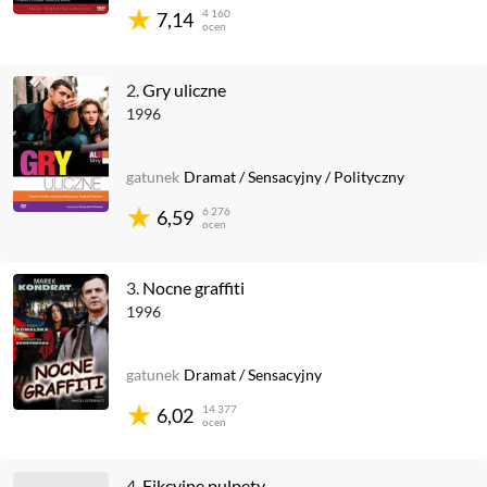
4 160
7,14
ocen
2.
Gry uliczne
1996
gatunek
Dramat
/
Sensacyjny
/
Polityczny
6 276
6,59
ocen
3.
Nocne graffiti
1996
gatunek
Dramat
/
Sensacyjny
14 377
6,02
ocen
4.
Fikcyjne pulpety