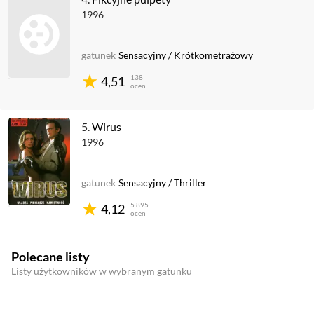
1996
gatunek
Sensacyjny
/
Krótkometrażowy
138
4,51
ocen
5.
Wirus
1996
gatunek
Sensacyjny
/
Thriller
5 895
4,12
ocen
Polecane listy
Listy użytkowników w wybranym gatunku