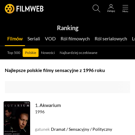
Ranking
Filmów
Seriali
VOD
Ról filmowych
Ról serialowych
Top 500
Polskie
Nowości
Najbardziej oczekiwane
Najlepsze polskie filmy sensacyjne z 1996 roku
1.
Akwarium
1996
gatunek
Dramat
/
Sensacyjny
/
Polityczny