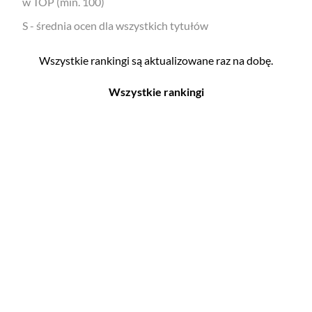
w TOP (min. 100)
S - średnia ocen dla wszystkich tytułów
Wszystkie rankingi są aktualizowane raz na dobę.
Wszystkie rankingi
Filmy
Seriale
Top 500
Top 500
Polskie
Polskie
Nowości
Programy
Gry wideo
Top 500
Top 500
Polskie
Nowości
Ludzie filmu
Aktorów
Scenografów
Aktorek
Montażystów