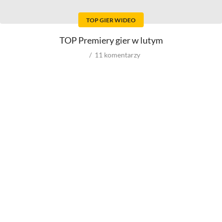
Reżyserów
Kostiumografów
Scenarzystów
Dźwiękowców
TOP GIER WIDEO
Producentów
Autorów materiałów do
scenariusza
Autorów zdjęć
TOP Premiery gier w lutym
Kompozytorów
11
komentarzy
Role w filmowych
Role w serialach
Męskie
Męskie
Kobiece
Kobiece
Reżyserów
Reżyserów
Scenarzystów
Scenarzystów
Producentów
Kompozytorów
Autorów zdjęć
Kompozytorów
Box Office
wyniki ze świata
wyniki spoza USA
wyniki z USA
budżety
VOD