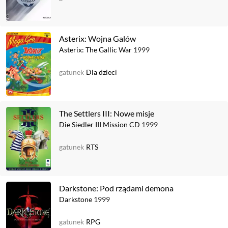
Asterix: Wojna Galów
Asterix: The Gallic War
1999
gatunek
Dla dzieci
The Settlers III: Nowe misje
Die Siedler III Mission CD
1999
gatunek
RTS
Darkstone: Pod rządami demona
Darkstone
1999
gatunek
RPG