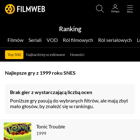
Ranking
Filmów
Seriali
VOD
Ról filmowych
Ról serialowych
Top 500
Najbardziej oczekiwane
Nowości
Najlepsze gry z 1999 roku SNES
Brak gier z wystarczającą liczbą ocen
Poniższe gry pasują do wybranych filtrów, ale mają zbyt
mało głosów, by znaleźć się w rankingu.
Tonic Trouble
1999