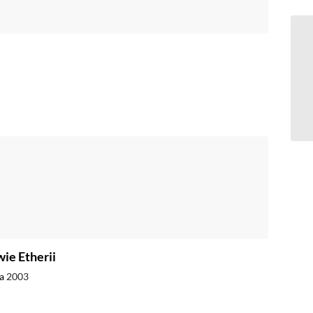
ie Etherii
ia
2003