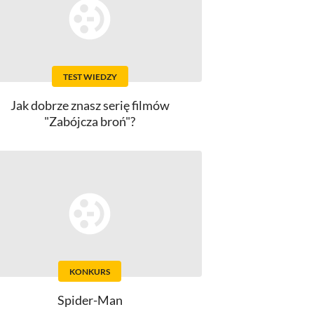
TEST WIEDZY
Jak dobrze znasz serię filmów
"Zabójcza broń"?
KONKURS
Spider-Man