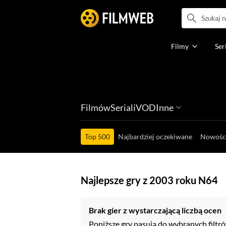
Filmy
Ser
Filmów
Seriali
VOD
Inne
Ludzi filmu
Programów
Ról filmowych
Ról serialowyc
Box Office'ów
Top 500
Najbardziej oczekiwane
Nowośc
Najlepsze gry z 2003 roku N64
Brak gier z wystarczającą liczbą ocen
Poniższe gry pasują do wybranych filtró