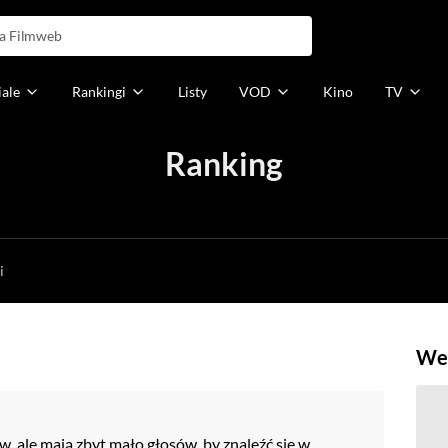
iale
Rankingi
Listy
VOD
Kino
TV
Ranking
h
i
Weź
w, ale mają zbyt mało głosów, by znaleźć się w