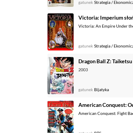
gatunek
Strategia
/
Ekonomic
Victoria: Imperium sło
Victoria: An Empire Under t
gatunek
Strategia
/
Ekonomic
Dragon Ball Z: Taiketsu
2003
gatunek
Bijatyka
American Conquest: 
American Conquest: Fight B