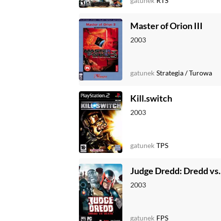
gatunek
RTS
Master of Orion III
2003
gatunek
Strategia
/
Turowa
Kill.switch
2003
gatunek
TPS
Judge Dredd: Dredd vs
2003
gatunek
FPS