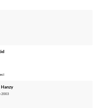
łód
eci
e Hanzy
e
2003