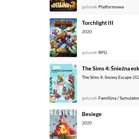
gatunek
Platformowa
Torchlight III
2020
gatunek
RPG
The Sims 4: Śnieżna es
The Sims 4: Snowy Escape
20
gatunek
Familijna
/
Symulato
Besiege
2020