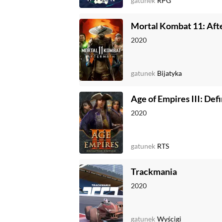
gatunek
RPG
Mortal Kombat 11: Af
2020
gatunek
Bijatyka
Age of Empires III: Defi
2020
gatunek
RTS
Trackmania
2020
gatunek
Wyścigi