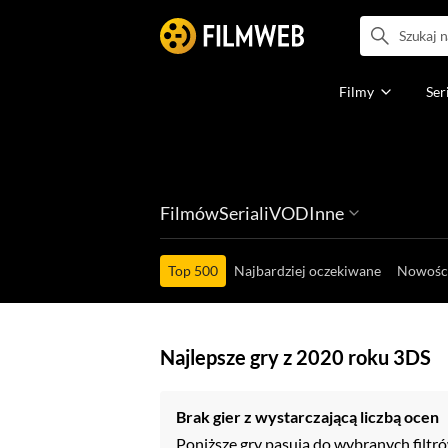
Filmy
Ser
Filmów
Seriali
VOD
Inne
Ludzi filmu
Programów
Ról filmowych
Ról serialowyc
Box Office'ów
Top 500
Najbardziej oczekiwane
Nowośc
Najlepsze gry z 2020 roku 3DS
Brak gier z wystarczającą liczbą ocen
Poniższe gry pasują do wybranych filtró