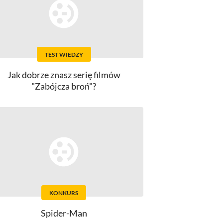
TEST WIEDZY
Jak dobrze znasz serię filmów
"Zabójcza broń"?
KONKURS
Spider-Man