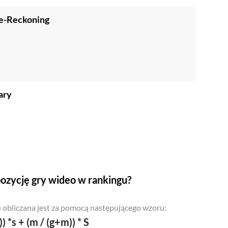
Re-Reckoning
ary
ozycję gry wideo w rankingu?
 obliczana jest za pomocą następującego wzoru:
)) *s + (m / (g+m)) * S