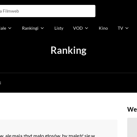
iale
Rankingi
Listy
VOD
Kino
TV
Ranking
h
i
Weź
w, ale mają zbyt mało głosów, by znaleźć się w