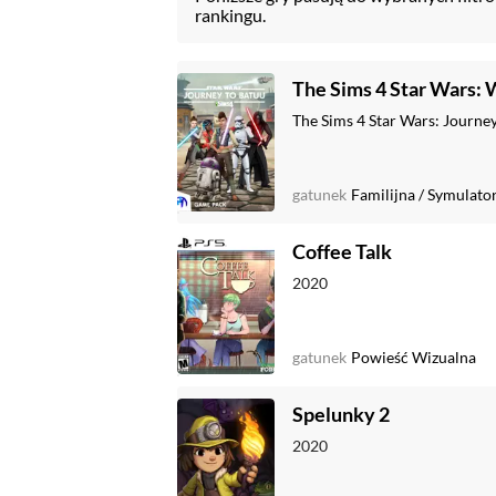
rankingu.
The Sims 4 Star Wars:
The Sims 4 Star Wars: Journe
gatunek
Familijna
/
Symulato
Coffee Talk
2020
gatunek
Powieść Wizualna
Spelunky 2
2020