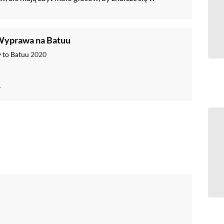
 Wyprawa na Batuu
y to Batuu
2020
r