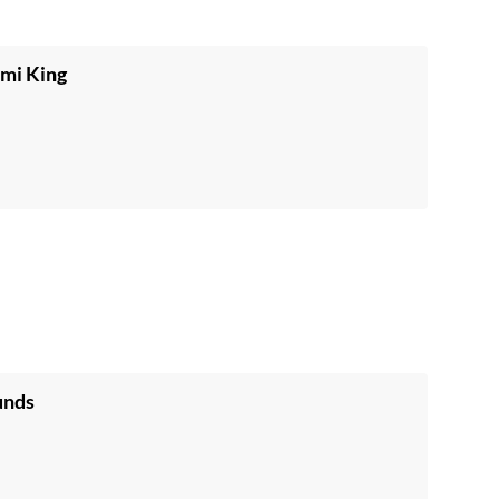
ami King
unds