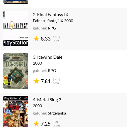
2.
Final Fantasy IX
Fainaru fantajî IX
2000
gatunek
RPG
1 439
8,33
ocen
3.
Icewind Dale
2000
gatunek
RPG
3 446
7,81
ocen
4.
Metal Slug 3
2000
gatunek
Strzelanka
353
7,25
oceny