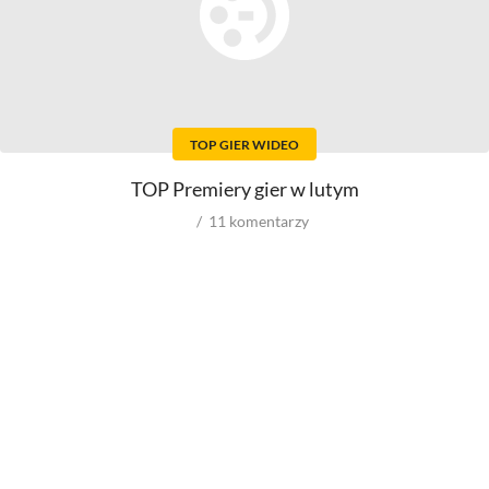
Ludzie filmu
Aktorów
Scenografów
Aktorek
Montażystów
Reżyserów
Kostiumografów
Scenarzystów
Dźwiękowców
TOP GIER WIDEO
Producentów
Autorów materiałów do
scenariusza
Autorów zdjęć
TOP Premiery gier w lutym
Kompozytorów
11
komentarzy
Role w filmowych
Role w serialach
Męskie
Męskie
Kobiece
Kobiece
Reżyserów
Reżyserów
Scenarzystów
Scenarzystów
Producentów
Kompozytorów
Autorów zdjęć
Kompozytorów
Box Office