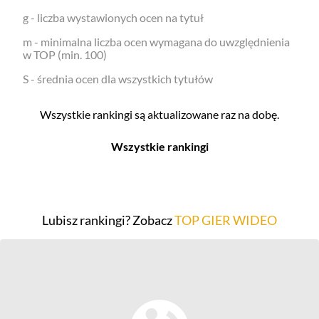
g - liczba wystawionych ocen na tytuł
m - minimalna liczba ocen wymagana do uwzględnienia
w TOP (min. 100)
S - średnia ocen dla wszystkich tytułów
Wszystkie rankingi są aktualizowane raz na dobę.
Wszystkie rankingi
Filmy
Seriale
Top 500
Top 500
Lubisz rankingi? Zobacz
TOP GIER WIDEO
Polskie
Polskie
Nowości
Programy
Gry wideo
Top 500
Top 500
Polskie
Nowości