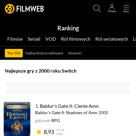
Ranking
Filmów
Seriali
VOD
Ról filmowych
Ról serialowych
Top 500
Najbardziej oczekiwane
Nowości
Najlepsze gry z 2000 roku Switch
1.
Baldur's Gate II: Cienie Amn
Baldur's Gate II: Shadows of Amn
2000
gatunek
RPG
9 729
8,93
ocen