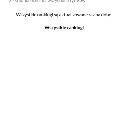
S - średnia ocen dla wszystkich tytułów
Wszystkie rankingi są aktualizowane raz na dobę.
Wszystkie rankingi
Filmy
Seriale
Top 500
Top 500
Polskie
Polskie
Nowości
Programy
Gry wideo
Top 500
Top 500
Polskie
Nowości
Ludzie filmu
Aktorów
Scenografów
Aktorek
Montażystów
Reżyserów
Kostiumografów