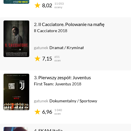
11 053
8,02
oceny
2.
Il Cacciatore. Polowanie na mafię
Il Cacciatore
2018
gatunek
Dramat
/
Kryminał
651
7,15
ocen
3.
Pierwszy zespół: Juventus
First Team: Juventus
2018
gatunek
Dokumentalny
/
Sportowy
1 040
6,96
ocen
4.
SKAM Italia