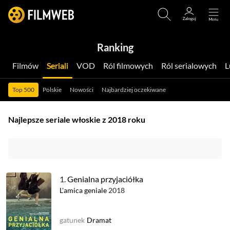
Ranking
Filmów
Seriali
VOD
Ról filmowych
Ról serialowych
Top 500
Polskie
Nowości
Najbardziej oczekiwane
Najlepsze seriale włoskie z 2018 roku
1.
Genialna przyjaciółka
L'amica geniale
2018
gatunek
Dramat