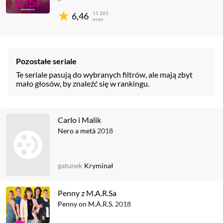
11 265
6,46
ocen
Pozostałe seriale
Te seriale pasują do wybranych filtrów, ale mają zbyt
mało głosów, by znaleźć się w rankingu.
Carlo i Malik
Nero a metà
2018
gatunek
Kryminał
Penny z M.A.R.Sa
Penny on M.A.R.S.
2018