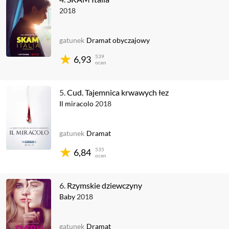
2018
gatunek
Dramat obyczajowy
539
6,93
ocen
5.
Cud. Tajemnica krwawych łez
Il miracolo
2018
gatunek
Dramat
535
6,84
ocen
6.
Rzymskie dziewczyny
Baby
2018
gatunek
Dramat