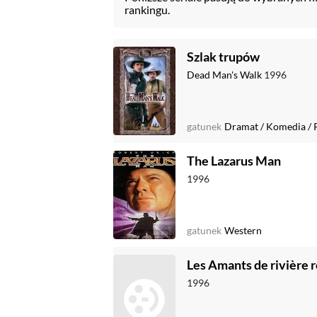
rankingu.
Szlak trupów
Dead Man's Walk
1996
gatunek
Dramat
/
Komedia
/
The Lazarus Man
1996
gatunek
Western
Les Amants de rivière 
1996