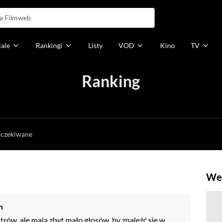
iale
Rankingi
Listy
VOD
Kino
TV
Ranking
h
oczekiwane
Weź
n
trów, ale mają zbyt mało głosów, by znaleźć się w