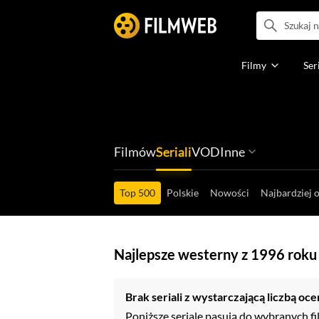
Filmy
Ser
Filmów
Seriali
VOD
Inne
Ludzi filmu
Programów
Ról filmowych
Ról serialowyc
Box Office'ów
Gier wideo
Top 500
Polskie
Nowości
Najbardziej 
Najlepsze westerny z 1996 roku
Brak seriali z wystarczającą liczbą oce
Poniższe seriale pasują do wybranych fil