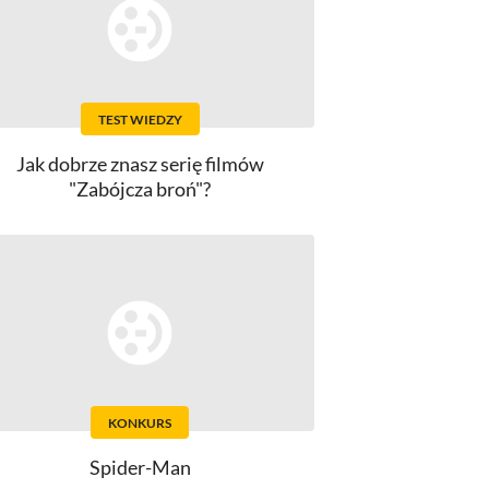
TEST WIEDZY
Jak dobrze znasz serię filmów
"Zabójcza broń"?
KONKURS
Spider-Man