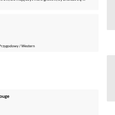
Przygodowy
/
Western
rouge