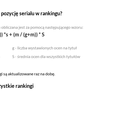
pozycję serialu w rankingu?
 obliczana jest za pomocą następującego wzoru:
)) *s + (m / (g+m)) * S
g - liczba wystawionych ocen na tytuł
o
S - średnia ocen dla wszystkich tytułów
i są aktualizowane raz na dobę.
ystkie rankingi
Seriale
Top 500
Polskie