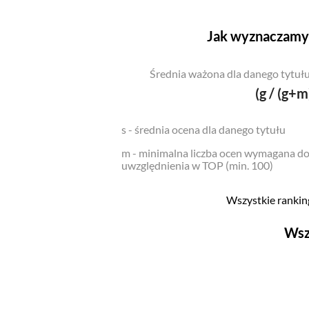
Jak wyznaczamy 
Średnia ważona dla danego tytułu
(g / (g+m
s - średnia ocena dla danego tytułu
m - minimalna liczba ocen wymagana d
uwzględnienia w TOP (min. 100)
Wszystkie ranking
Wsz
Filmy
Top 500
Polskie