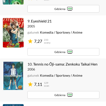
Gdzie na
9.
Eyeshield 21
2005
gatunek
Komedia
/
Sportowy
/
Anime
233
7,27
oceny
Gdzie na
10.
Tennis no Ōji-sama: Zenkoku Taikai Hen
2006
gatunek
Komedia
/
Sportowy
/
Anime
129
7,11
ocen
Gdzie na