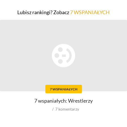
Top 500
Top 500
Lubisz rankingi? Zobacz
7 WSPANIAŁYCH
Polskie
Polskie
Nowości
Programy
Gry wideo
Top 500
Top 500
Polskie
Nowości
Ludzie filmu
Aktorów
Scenografów
Aktorek
Montażystów
Reżyserów
Kostiumografów
Scenarzystów
Dźwiękowców
7 WSPANIAŁYCH
Producentów
Autorów materiałów do
scenariusza
Autorów zdjęć
7 wspaniałych: Wrestlerzy
Kompozytorów
7
komentarzy
Role w filmowych
Role w serialach
Męskie
Męskie