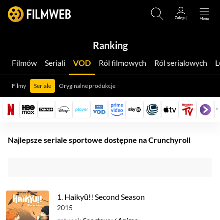
Ranking
Filmów
Seriali
VOD
Ról filmowych
Ról serialowych
Filmy
Seriale
Oryginalne produkcje
Najlepsze seriale sportowe dostępne na Crunchyroll
1.
Haikyū!! Second Season
2015