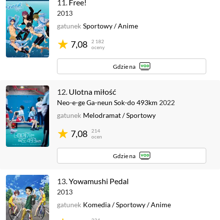
11.
Free!
2013
gatunek
Sportowy
/
Anime
2 182
7,08
oceny
Gdzie na
12.
Ulotna miłość
Neo-e-ge Ga-neun Sok-do 493km
2022
gatunek
Melodramat
/
Sportowy
214
7,08
ocen
Gdzie na
13.
Yowamushi Pedal
2013
gatunek
Komedia
/
Sportowy
/
Anime