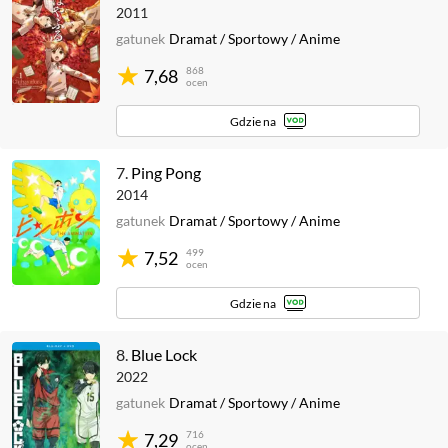
2011
gatunek
Dramat
/
Sportowy
/
Anime
868
7,68
ocen
Gdzie na
7.
Ping Pong
2014
gatunek
Dramat
/
Sportowy
/
Anime
499
7,52
ocen
Gdzie na
8.
Blue Lock
2022
gatunek
Dramat
/
Sportowy
/
Anime
716
7,29
ocen