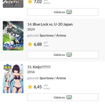
224
7,02
oceny
Gdzie na
14.
Blue Lock vs. U-20 Japan
2024
gatunek
Sportowy
/
Anime
207
6,88
ocen
Gdzie na
15.
Keijo!!!!!!!!
2016
gatunek
Sportowy
/
Anime
184
6,45
oceny
Gdzie na