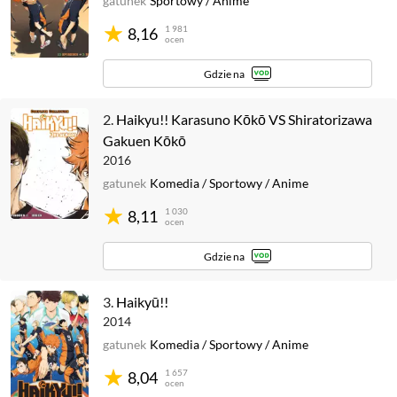
gatunek
Sportowy
/
Anime
1 981
8,16
ocen
Gdzie na
2.
Haikyu!! Karasuno Kōkō VS Shiratorizawa
Gakuen Kōkō
2016
gatunek
Komedia
/
Sportowy
/
Anime
1 030
8,11
ocen
Gdzie na
3.
Haikyū!!
2014
gatunek
Komedia
/
Sportowy
/
Anime
1 657
8,04
ocen