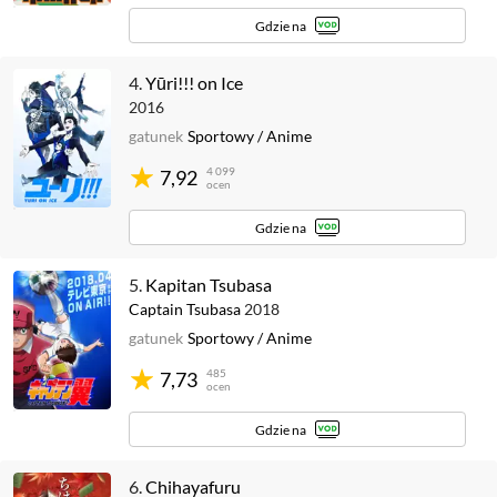
Gdzie na
4.
Yūri!!! on Ice
2016
gatunek
Sportowy
/
Anime
4 099
7,92
ocen
Gdzie na
5.
Kapitan Tsubasa
Captain Tsubasa
2018
gatunek
Sportowy
/
Anime
485
7,73
ocen
Gdzie na
6.
Chihayafuru