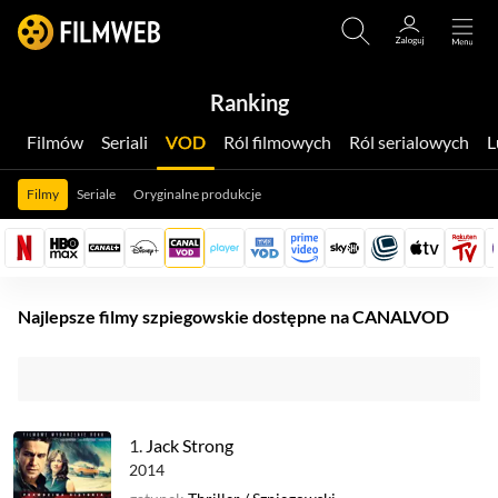
Ranking
Filmów
Seriali
VOD
Ról filmowych
Ról serialowych
Filmy
Seriale
Oryginalne produkcje
Najlepsze filmy szpiegowskie dostępne na CANALVOD
1.
Jack Strong
2014