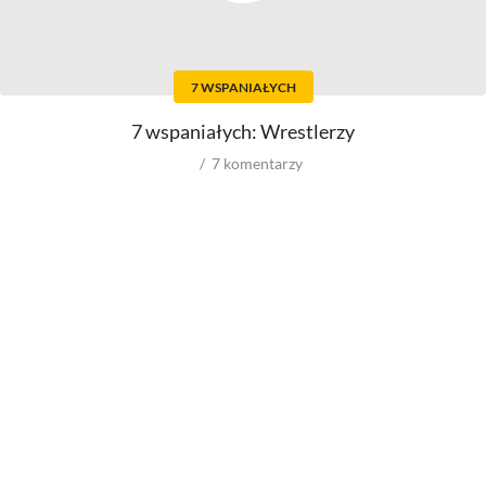
Aktorek
Montażystów
Reżyserów
Kostiumografów
Scenarzystów
Dźwiękowców
7 WSPANIAŁYCH
Producentów
Autorów materiałów do
scenariusza
Autorów zdjęć
7 wspaniałych: Wrestlerzy
Kompozytorów
7
komentarzy
Role w filmowych
Role w serialach
Męskie
Męskie
Kobiece
Kobiece
Reżyserów
Reżyserów
Scenarzystów
Scenarzystów
Producentów
Kompozytorów
Autorów zdjęć
Kompozytorów
Box Office
wyniki ze świata
wyniki spoza USA
wyniki z USA
budżety