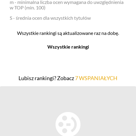
m - minimalna liczba ocen wymagana do uwzględnienia
w TOP (min. 100)
S - średnia ocen dla wszystkich tytułów
Wszystkie rankingi są aktualizowane raz na dobę.
Wszystkie rankingi
Filmy
Seriale
Top 500
Top 500
Lubisz rankingi? Zobacz
7 WSPANIAŁYCH
Polskie
Polskie
Nowości
Programy
Gry wideo
Top 500
Top 500
Polskie
Nowości
Ludzie filmu
Aktorów
Scenografów