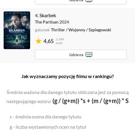
4.
Skarbek
The Partisan
2024
gatunek
Thriller
/
Wojenny
/
Szpiegowski
1 349
4,65
ocen
Gdzie na
Jak wyznaczamy pozycję filmu w rankingu?
Średnia ważona dla danego tytułu obliczana jest za pomocą
(g / (g+m)) *s + (m / (g+m)) * S
następującego wzoru:
s - średnia ocena dla danego tytułu
g - liczba wystawionych ocen na tytuł