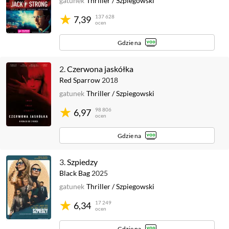
gatunek
Thriller
/
Szpiegowski
137 628
7,39
ocen
Gdzie na
2.
Czerwona jaskółka
Red Sparrow
2018
gatunek
Thriller
/
Szpiegowski
98 806
6,97
ocen
Gdzie na
3.
Szpiedzy
Black Bag
2025
gatunek
Thriller
/
Szpiegowski
17 249
6,34
ocen
Gdzie na