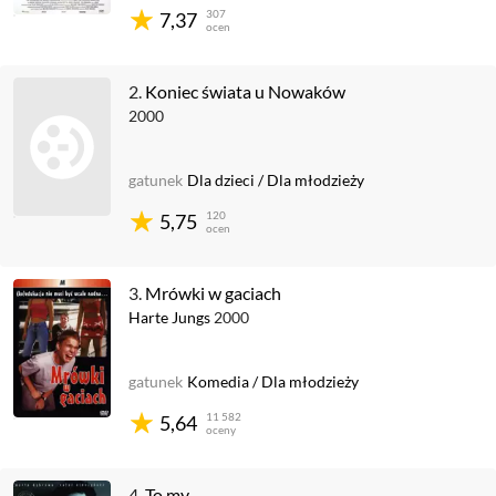
307
7,37
ocen
2.
Koniec świata u Nowaków
2000
gatunek
Dla dzieci
/
Dla młodzieży
120
5,75
ocen
3.
Mrówki w gaciach
Harte Jungs
2000
gatunek
Komedia
/
Dla młodzieży
11 582
5,64
oceny
4.
To my