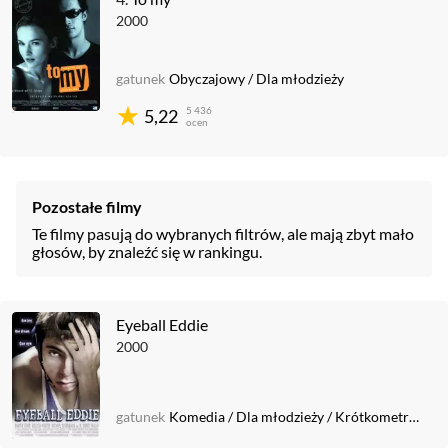
2000
gatunek
Obyczajowy
/
Dla młodzieży
5 436
5,22
ocen
Pozostałe filmy
Te filmy pasują do wybranych filtrów, ale mają zbyt mało
głosów, by znaleźć się w rankingu.
Eyeball Eddie
2000
gatunek
Komedia
/
Dla młodzieży
/
Krótkometrażowy