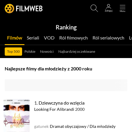
Ranking
Filmów
Seriali
VOD
Ról filmowych
Ról serialowych
Top 500
Polskie
Nowości
Najbardziej oczekiwane
Najlepsze filmy dla młodzieży z 2000 roku
1.
Dziewczyna do wzięcia
Looking For Alibrandi
2000
gatunek
Dramat obyczajowy
/
Dla młodzieży