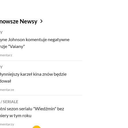
jnowsze Newsy
MY
yne Johnson komentuje negatywne
nzje "Vaiany"
mentarz
MY
łynniejszy karzeł kina znów będzie
dował
mentarze
SERIALE
tni sezon serialu "Wiedźmin" bez
iery w tym roku
mentarzy