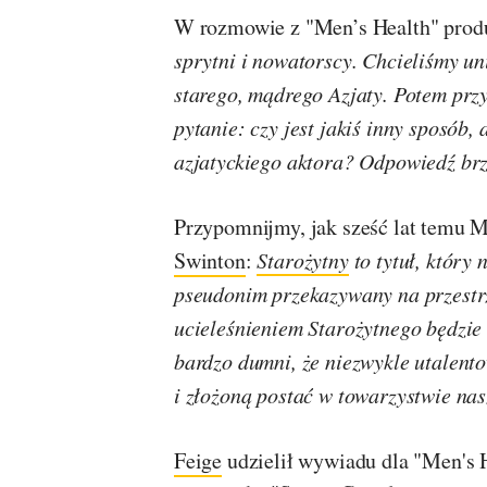
W rozmowie z "Men’s Health" produ
sprytni i nowatorscy. Chcieliśmy u
starego, mądrego Azjaty. Potem przy
pytanie: czy jest jakiś inny sposób
azjatyckiego aktora? Odpowiedź brz
Przypomnijmy, jak sześć lat temu M
Swinton
:
Starożytny
to tytuł, który 
pseudonim przekazywany na przestrz
ucieleśnieniem Starożytnego będzie
bardzo dumni, że niezwykle utalen
i złożoną postać w towarzystwie na
Feige
udzielił wywiadu dla "Men's H