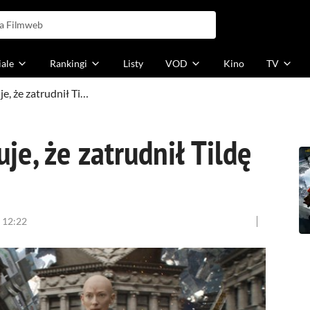
iale
Rankingi
Listy
VOD
Kino
TV
Szef Marvela żałuje, że zatrudnił Tildę Swinton
je, że zatrudnił Tildę
 12:22