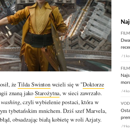
Na
FIL
Dwa
rece
1
ko
FIL
Najs
mor
osił, że
Tilda Swinton
wcieli się w "
Doktorze
4
ko
agii znaną jako
Starożytna
, w sieci zawrzało.
 washing
, czyli wybielenie postaci, która w
VOD
ym tybetańskim mnichem. Dziś szef Marvela,
Osta
prem
 błąd, obsadzając białą kobietę w roli Azjaty.
9
ko