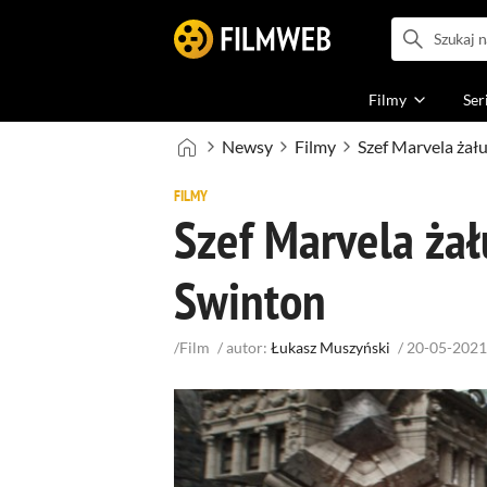
Filmy
Ser
Newsy
Filmy
FILMY
Szef Marvela żału
Swinton
/Film
/
autor:
Łukasz Muszyński
/
20-05-2021