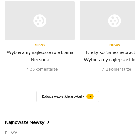
NEWS
NEWS
Wybieramy najlepsze role Liama
Nie tylko "Śnieżne brac
Neesona
Wybieramy najlepsze film
33
komentarze
2
komentarze
Zobacz wszystkie artykuły
Najnowsze Newsy
FILMY