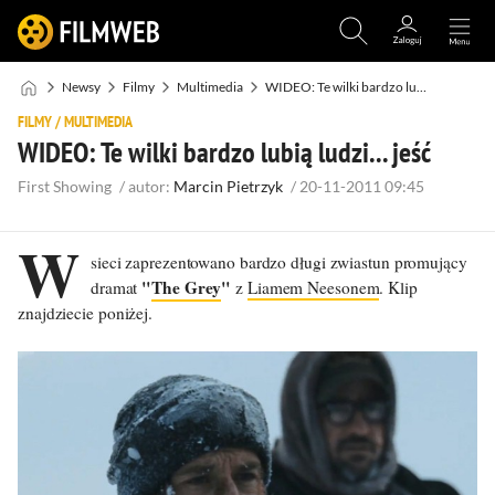
Newsy
Filmy
Multimedia
WIDEO: Te wilki bardzo lubią ludzi... jeść
FILMY
/
MULTIMEDIA
WIDEO: Te wilki bardzo lubią ludzi... jeść
First Showing
/
autor:
Marcin Pietrzyk
/
20-11-2011 09:45
W
sieci zaprezentowano bardzo długi zwiastun promujący
"
The Grey
"
dramat
z
Liamem Neesonem
. Klip
znajdziecie poniżej.