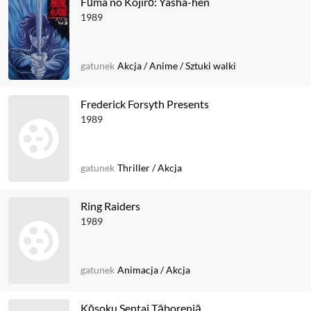
Fūma no Kojirō: Yasha-hen
1989
gatunek
Akcja
/
Anime
/
Sztuki walki
Frederick Forsyth Presents
1989
gatunek
Thriller
/
Akcja
Ring Raiders
1989
gatunek
Animacja
/
Akcja
Kōsoku Sentai Tāborenjā