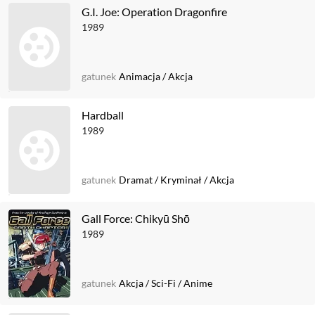
G.I. Joe: Operation Dragonfire
1989
gatunek
Animacja
/
Akcja
Hardball
1989
gatunek
Dramat
/
Kryminał
/
Akcja
Gall Force: Chikyū Shō
1989
gatunek
Akcja
/
Sci-Fi
/
Anime