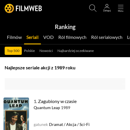
Ranking
Filmów
Seriali
VOD
Ról filmowych
Ról serialowych
Top 500
Polskie
Nowości
Najbardziej oczekiwane
Najlepsze seriale akcji z 1989 roku
1.
Zagubiony w czasie
Quantum Leap
1989
gatunek
Dramat
/
Akcja
/
Sci-Fi