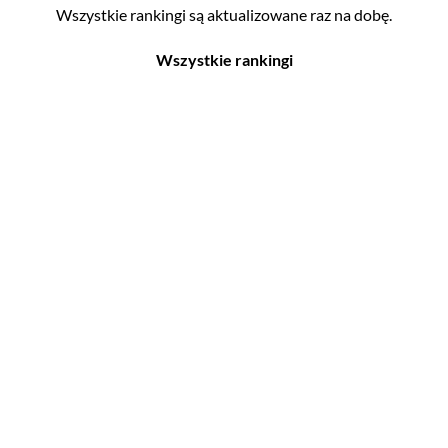
Wszystkie rankingi są aktualizowane raz na dobę.
Wszystkie rankingi
Filmy
Seriale
Top 500
Top 500
Polskie
Polskie
Nowości
Programy
Gry wideo
Top 500
Top 500
Polskie
Nowości
Ludzie filmu
Aktorów
Scenografów
Aktorek
Montażystów
Reżyserów
Kostiumografów
Scenarzystów
Dźwiękowców
Producentów
Autorów materiałów do