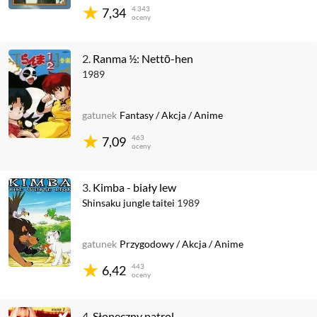
4 343
7,34
oceny
2.
Ranma ½: Nettō-hen
1989
gatunek
Fantasy
/
Akcja
/
Anime
463
7,09
oceny
3.
Kimba - biały lew
Shinsaku jungle taitei
1989
gatunek
Przygodowy
/
Akcja
/
Anime
443
6,42
oceny
4.
Słoneczny patrol