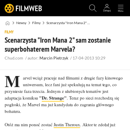
Newsy
Filmy
Scenarzysta "Iron Mana 2" sam zostanie superbohaterem Marvela?
FILMY
Scenarzysta "Iron Mana 2" sam zostanie
superbohaterem Marvela?
Chud.com
/
autor:
Marcin Pietrzyk
/
17-04-2013 10:29
M
arvel wciąż pracuje nad filmami z drugie fazy kinowego
uniwersum, lecz fani już spekulują na temat tego, co
przyniesie faza trzecia. Jednym z ulubionych tematów jest
"
Dr. Strange
"
adaptacja komiksu
. Teraz po sieci rozchodzą się
pogłoski, że Marvel ma już kandydata do zagrania głównego
bohatera.
Otóż ma nim ponoć zostać
Justin Theroux
. Aktor te zdołał już