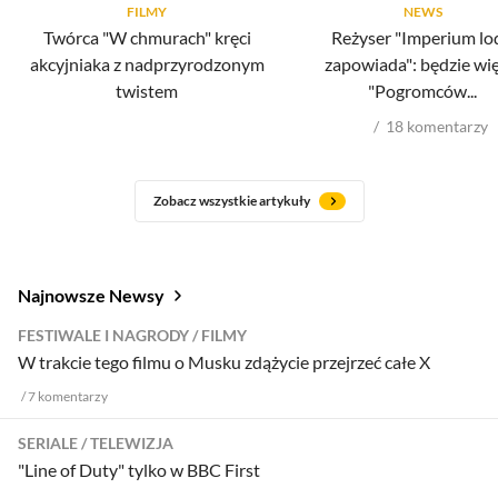
FILMY
NEWS
Twórca "W chmurach" kręci
Reżyser "Imperium lo
akcyjniaka z nadprzyrodzonym
zapowiada": będzie wię
twistem
"Pogromców...
18
komentarzy
Zobacz wszystkie artykuły
Najnowsze Newsy
FESTIWALE I NAGRODY
FILMY
W trakcie tego filmu o Musku zdążycie przejrzeć całe X
7
komentarzy
SERIALE
TELEWIZJA
"Line of Duty" tylko w BBC First