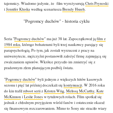
tajemnicy. Wiadomo jedynie, że film wyreżyserują
Chris Prynoski
i
Jennifer Kluska
według scenariusza
Brendy Hsueh
.
"Pogromcy duchów" - historia cyklu
Seria "
Pogromcy duchów
" ma już 38 lat. Zapoczątkował ją
film z
1984 roku
, którego bohaterami byli trzej naukowcy parający się
parapsychologią. Po tym, jak zostali wyrzuceni z pracy na
uniwersytecie, mężczyźni postanowili założyć firmę zajmującą się
zwalczaniem upiorów. Wkrótce przyszło im zmierzyć się z
pradawnym złem planującym podbój świata.
"
Pogromcy duchów
" byli jednym z większych hitów kasowych
sezonu i pięć lat później doczekali się
kontynuacji
. W 2016 roku
do kin trafił
reboot serii
z
Kristen Wiig
,
Melissą McCarthy
,
Kate
McKinnon
i
Leslie Jones
w tytułowych rolach. Film spotkał się
jednak z chłodnym przyjęciem wśród fanów i ostatecznie okazał
się finansowym rozczarowaniem. Mimo to Sony nie straciło wiary