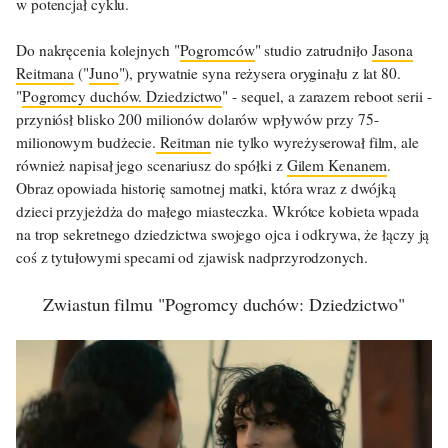
w potencjał cyklu.
Do nakręcenia kolejnych "
Pogromców
" studio zatrudniło
Jasona
Reitmana
("
Juno
"), prywatnie syna reżysera oryginału z lat 80.
"
Pogromcy duchów. Dziedzictwo
" - sequel, a zarazem reboot serii -
przyniósł blisko 200 milionów dolarów wpływów przy 75-
milionowym budżecie.
Reitman
nie tylko wyreżyserował film, ale
również napisał jego scenariusz do spółki z
Gilem Kenanem
.
Obraz opowiada historię samotnej matki, która wraz z dwójką
dzieci przyjeżdża do małego miasteczka. Wkrótce kobieta wpada
na trop sekretnego dziedzictwa swojego ojca i odkrywa, że łączy ją
coś z tytułowymi specami od zjawisk nadprzyrodzonych.
Zwiastun filmu "Pogromcy duchów: Dziedzictwo"