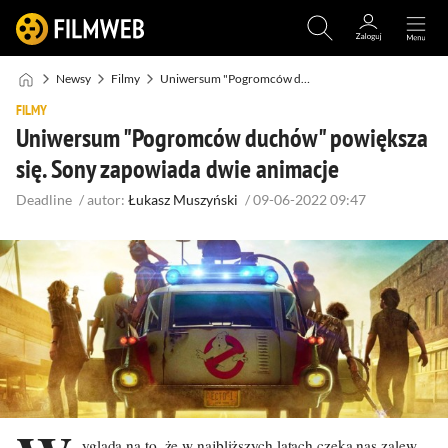
Newsy
Filmy
Uniwersum "Pogromców duchów" powiększa się. Sony zapowiada dwie animacje
FILMY
Uniwersum "Pogromców duchów" powiększa
się. Sony zapowiada dwie animacje
Deadline
/
autor:
Łukasz Muszyński
/
09-06-2022 09:47
ygląda na to, że w najbliższych latach czeka nas zalew