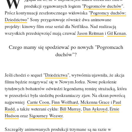
W
produkcji sygnowanych logiem "
Pogromców duchów
".
Prócz kontynuacji zeszłorocznego widowiska "
Pogromcy duchów:
Dziedzictwo
" Sony przygotowuje również dwa animowane
projekty: kinowy film oraz serial dla Netfliksa. Nad realizacją
wszystkich przedsięwzięć mają czuwać
Jason Reitman
i
Gil Kenan
.
Czego mamy się spodziewać po nowych "Pogromcach
duchów"?
Jeśli chodzi o sequel "
Dziedzictwa
", wytwórnia ujawniła, że akcja
filmu będzie rozgrywać się w Nowym Jorku. Nowe pokolenie
tytułowych bohaterów odwiedzi legendarną remizę strażacką, która
w przeszłości była siedzibą poskramiaczy zjaw. Na ekran powrócą
najpewniej
Carrie Coon
,
Finn Wolfhard
,
Mckenna Grace
i
Paul
Rudd
, a także weterani cyklu:
Bill Murray
,
Dan Aykroyd
,
Ernie
Hudson
oraz
Sigourney Weaver
.
Szczegóły animowanych produkcji trzymane są na razie w