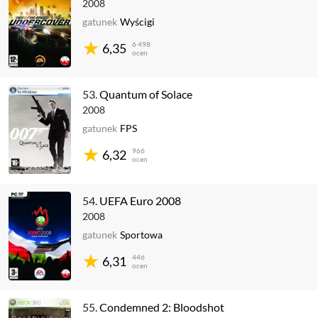
2008
gatunek
Wyścigi
6 498
6,35
ocen
53.
Quantum of Solace
2008
gatunek
FPS
966
6,32
ocen
54.
UEFA Euro 2008
2008
gatunek
Sportowa
446
6,31
ocen
55.
Condemned 2: Bloodshot