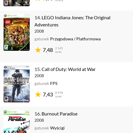
oceny
14.
LEGO Indiana Jones: The Original
Adventures
2008
gatunek
Przygodowa
/
Platformowa
2 145
7,48
ocen
15.
Call of Duty: World at War
2008
gatunek
FPS
8 978
7,43
ocen
16.
Burnout Paradise
2008
gatunek
Wyścigi