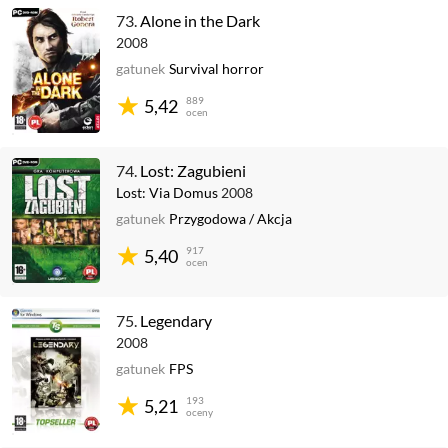
73.
Alone in the Dark
2008
gatunek
Survival horror
889
5,42
ocen
74.
Lost: Zagubieni
Lost: Via Domus
2008
gatunek
Przygodowa
/
Akcja
917
5,40
ocen
75.
Legendary
2008
gatunek
FPS
193
5,21
oceny