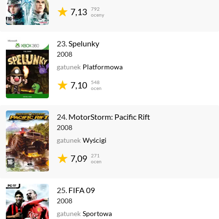
792
7,13
oceny
23.
Spelunky
2008
gatunek
Platformowa
548
7,10
ocen
24.
MotorStorm: Pacific Rift
2008
gatunek
Wyścigi
271
7,09
ocen
25.
FIFA 09
2008
gatunek
Sportowa