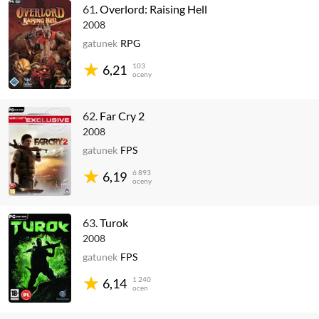
61.
Overlord: Raising Hell
2008
gatunek
RPG
103
6,21
oceny
62.
Far Cry 2
2008
gatunek
FPS
6 893
6,19
oceny
63.
Turok
2008
gatunek
FPS
1 240
6,14
ocen