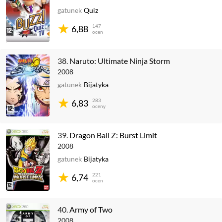
gatunek
Quiz
147
6,88
ocen
38.
Naruto: Ultimate Ninja Storm
2008
gatunek
Bijatyka
283
6,83
oceny
39.
Dragon Ball Z: Burst Limit
2008
gatunek
Bijatyka
221
6,74
ocen
40.
Army of Two
2008