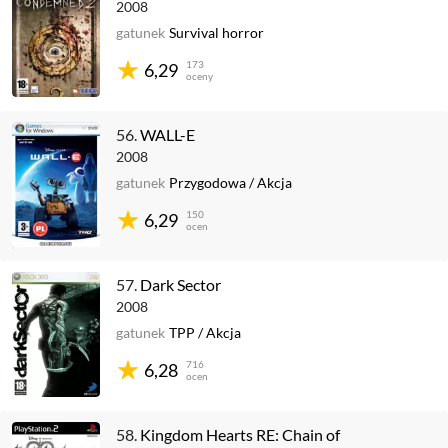
2008
gatunek
Survival horror
173
6,29
oceny
56.
WALL-E
2008
gatunek
Przygodowa
/
Akcja
150
6,29
ocen
57.
Dark Sector
2008
gatunek
TPP
/
Akcja
716
6,28
ocen
58.
Kingdom Hearts RE: Chain of