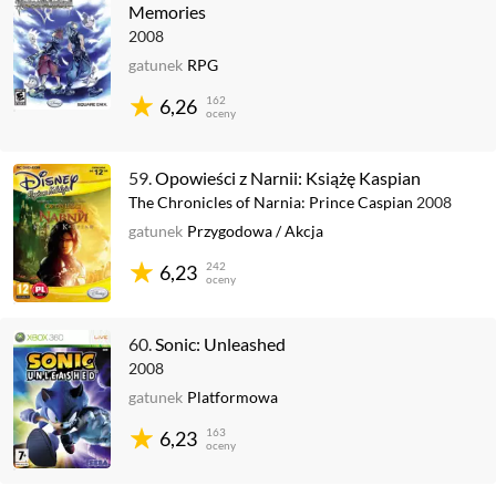
Memories
2008
gatunek
RPG
162
6,26
oceny
59.
Opowieści z Narnii: Książę Kaspian
The Chronicles of Narnia: Prince Caspian
2008
gatunek
Przygodowa
/
Akcja
242
6,23
oceny
60.
Sonic: Unleashed
2008
gatunek
Platformowa
163
6,23
oceny