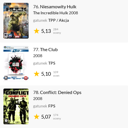
76.
Niesamowity Hulk
The Incredible Hulk
2008
gatunek
TPP
/
Akcja
284
5,13
oceny
77.
The Club
2008
gatunek
TPS
109
5,10
ocen
78.
Conflict: Denied Ops
2008
gatunek
FPS
174
5,07
oceny