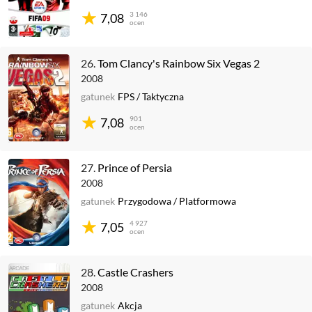
3 146
7,08
ocen
26.
Tom Clancy's Rainbow Six Vegas 2
2008
gatunek
FPS
/
Taktyczna
901
7,08
ocen
27.
Prince of Persia
2008
gatunek
Przygodowa
/
Platformowa
4 927
7,05
ocen
28.
Castle Crashers
2008
gatunek
Akcja