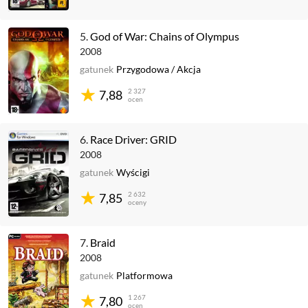
5.
God of War: Chains of Olympus
2008
gatunek
Przygodowa
/
Akcja
2 327
7,88
ocen
6.
Race Driver: GRID
2008
gatunek
Wyścigi
2 632
7,85
oceny
7.
Braid
2008
gatunek
Platformowa
1 267
7,80
ocen