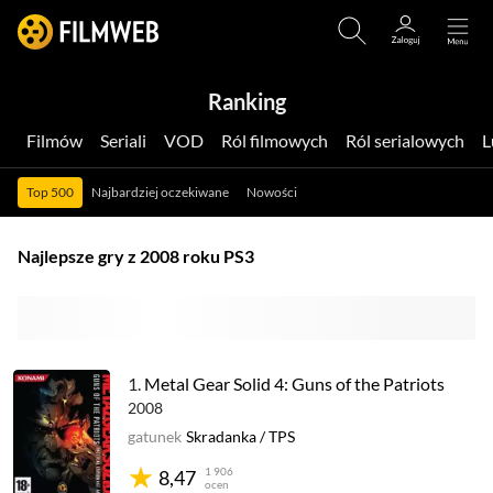
Ranking
Filmów
Seriali
VOD
Ról filmowych
Ról serialowych
Top 500
Najbardziej oczekiwane
Nowości
Najlepsze gry z 2008 roku PS3
1.
Metal Gear Solid 4: Guns of the Patriots
2008
gatunek
Skradanka
/
TPS
1 906
8,47
ocen