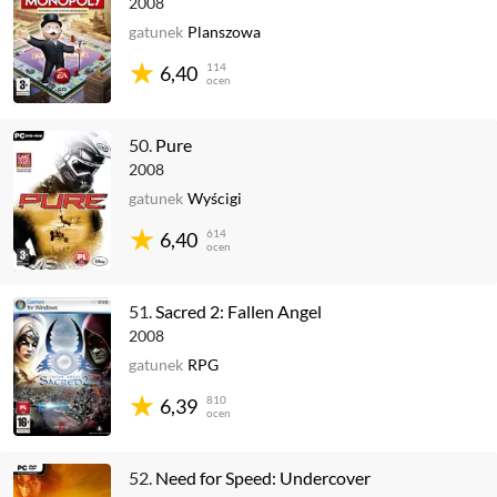
2008
gatunek
Planszowa
114
6,40
ocen
50.
Pure
2008
gatunek
Wyścigi
614
6,40
ocen
51.
Sacred 2: Fallen Angel
2008
gatunek
RPG
810
6,39
ocen
52.
Need for Speed: Undercover