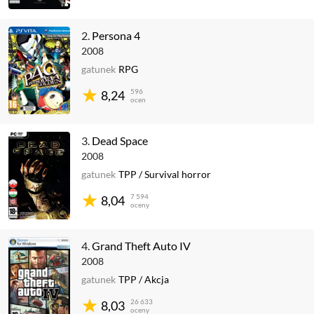
2.
Persona 4
2008
gatunek
RPG
596
8,24
ocen
3.
Dead Space
2008
gatunek
TPP
/
Survival horror
7 594
8,04
oceny
4.
Grand Theft Auto IV
2008
gatunek
TPP
/
Akcja
26 633
8,03
oceny