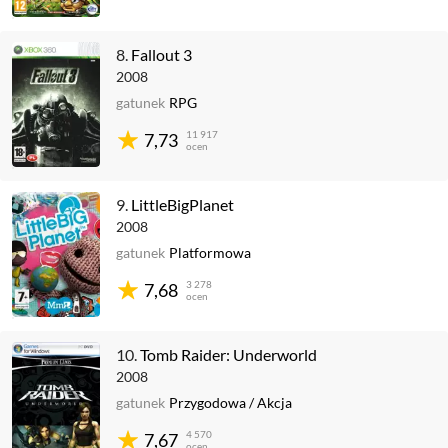
8.
Fallout 3
2008
gatunek
RPG
11 917
7,73
ocen
9.
LittleBigPlanet
2008
gatunek
Platformowa
3 278
7,68
ocen
10.
Tomb Raider: Underworld
2008
gatunek
Przygodowa
/
Akcja
4 570
7,67
ocen