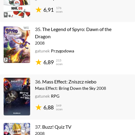
176
6,91
ocen
35.
The Legend of Spyro: Dawn of the
Dragon
2008
gatunek
Przygodowa
215
6,89
ocen
36.
Mass Effect: Zniszcz niebo
Mass Effect: Bring Down the Sky
2008
gatunek
RPG
549
6,88
ocen
37.
Buzz! Quiz TV
2008