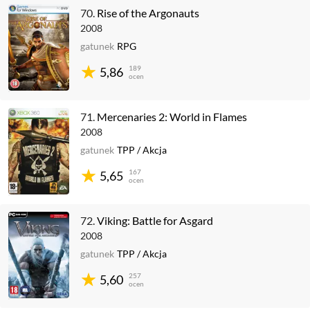
70.
Rise of the Argonauts
2008
gatunek
RPG
189
5,86
ocen
71.
Mercenaries 2: World in Flames
2008
gatunek
TPP
/
Akcja
167
5,65
ocen
72.
Viking: Battle for Asgard
2008
gatunek
TPP
/
Akcja
257
5,60
ocen