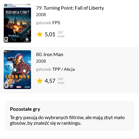
79.
Turning Point: Fall of Liberty
2008
gatunek
FPS
107
5,01
ocen
80.
Iron Man
2008
gatunek
TPP
/
Akcja
337
4,57
ocen
Pozostałe gry
Te gry pasują do wybranych filtrów, ale mają zbyt mało
głosów, by znaleźć się w rankingu.