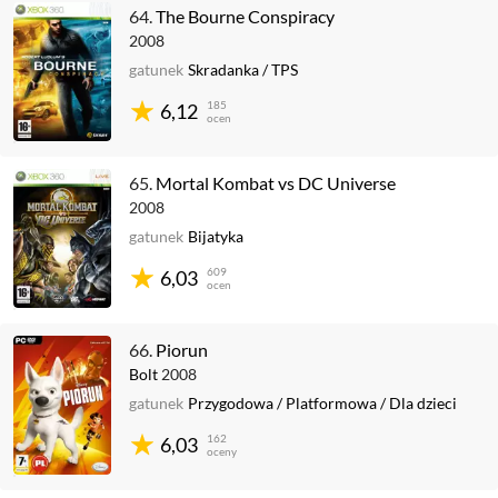
64.
The Bourne Conspiracy
2008
gatunek
Skradanka
/
TPS
185
6,12
ocen
65.
Mortal Kombat vs DC Universe
2008
gatunek
Bijatyka
609
6,03
ocen
66.
Piorun
Bolt
2008
gatunek
Przygodowa
/
Platformowa
/
Dla dzieci
162
6,03
oceny