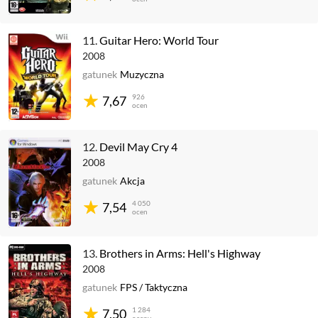
11.
Guitar Hero: World Tour
2008
gatunek
Muzyczna
926
7,67
ocen
12.
Devil May Cry 4
2008
gatunek
Akcja
4 050
7,54
ocen
13.
Brothers in Arms: Hell's Highway
2008
gatunek
FPS
/
Taktyczna
1 284
7,50