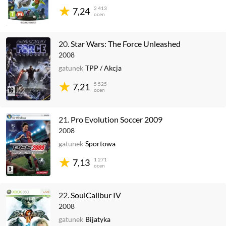
2 413
7,24
ocen
20.
Star Wars: The Force Unleashed
2008
gatunek
TPP
/
Akcja
5 525
7,21
ocen
21.
Pro Evolution Soccer 2009
2008
gatunek
Sportowa
1 271
7,13
ocen
22.
SoulCalibur IV
2008
gatunek
Bijatyka