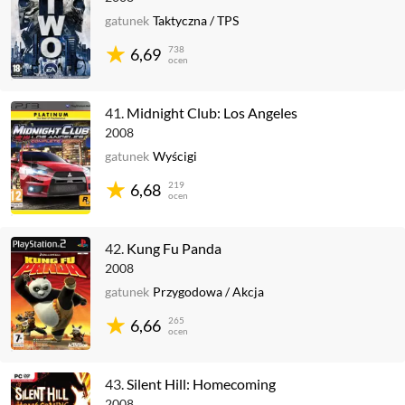
gatunek
Taktyczna
/
TPS
738
6,69
ocen
41.
Midnight Club: Los Angeles
2008
gatunek
Wyścigi
219
6,68
ocen
42.
Kung Fu Panda
2008
gatunek
Przygodowa
/
Akcja
265
6,66
ocen
43.
Silent Hill: Homecoming
2008