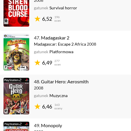
2008
gatunek
Survival horror
196
6,52
ocen
47.
Madagaskar 2
Madagascar: Escape 2 Africa
2008
gatunek
Platformowa
277
6,49
ocen
48.
Guitar Hero: Aerosmith
2008
gatunek
Muzyczna
163
6,46
oceny
49.
Monopoly