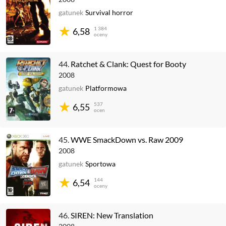
gatunek
Survival horror
1 384
6,58
oceny
44.
Ratchet & Clank: Quest for Booty
2008
gatunek
Platformowa
537
6,55
ocen
45.
WWE SmackDown vs. Raw 2009
2008
gatunek
Sportowa
144
6,54
oceny
46.
SIREN: New Translation