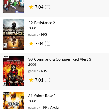
640
7,04
ocen
29.
Resistance 2
2008
gatunek
FPS
567
7,04
ocen
30.
Command & Conquer: Red Alert 3
2008
gatunek
RTS
1 397
7,01
ocen
31.
Saints Row 2
2008
gatunek
TPP
/
Akcja