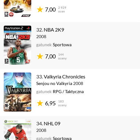
2 929
7,00
ocen
32.
NBA 2K9
2008
gatunek
Sportowa
144
7,00
oceny
33.
Valkyria Chronicles
Senjou no Valkyria
2008
gatunek
RPG
/
Taktyczna
183
6,95
oceny
34.
NHL 09
2008
gatunek
Sportowa