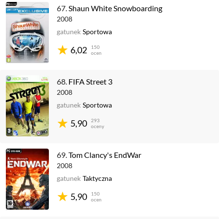
67.
Shaun White Snowboarding
2008
gatunek
Sportowa
150
6,02
ocen
68.
FIFA Street 3
2008
gatunek
Sportowa
293
5,90
oceny
69.
Tom Clancy's EndWar
2008
gatunek
Taktyczna
150
5,90
ocen