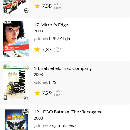
4 372
7,38
oceny
17.
Mirror's Edge
2008
gatunek
FPP
/
Akcja
7 931
7,37
ocen
18.
Battlefield: Bad Company
2008
gatunek
FPS
1 006
7,29
ocen
19.
LEGO Batman: The Videogame
2008
gatunek
Zręcznościowa