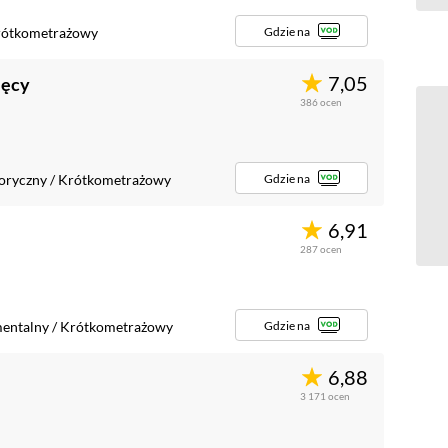
Gdzie na
rótkometrażowy
7,05
ięcy
386
ocen
Gdzie na
oryczny
/
Krótkometrażowy
6,91
287
ocen
Gdzie na
entalny
/
Krótkometrażowy
6,88
3 171
ocen