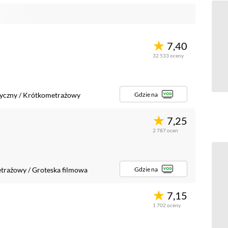
7,40
32 533
oceny
Gdzie na
tyczny
/
Krótkometrażowy
7,25
2 787
ocen
Gdzie na
trażowy
/
Groteska filmowa
7,15
1 702
oceny