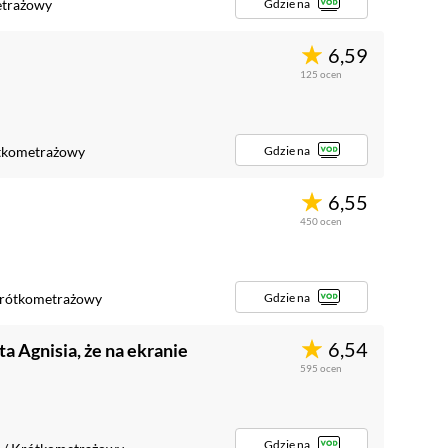
Gdzie na
trażowy
6,59
125
ocen
Gdzie na
tkometrażowy
6,55
450
ocen
Gdzie na
rótkometrażowy
6,54
yta Agnisia, że na ekranie
595
ocen
Gdzie na