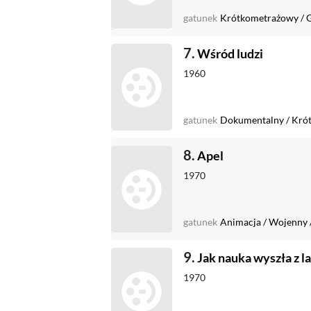
gatunek
Krótkometrażowy
/
G
7.
Wśród ludzi
1960
gatunek
Dokumentalny
/
Kró
8.
Apel
1970
gatunek
Animacja
/
Wojenny
9.
Jak nauka wyszła z l
1970