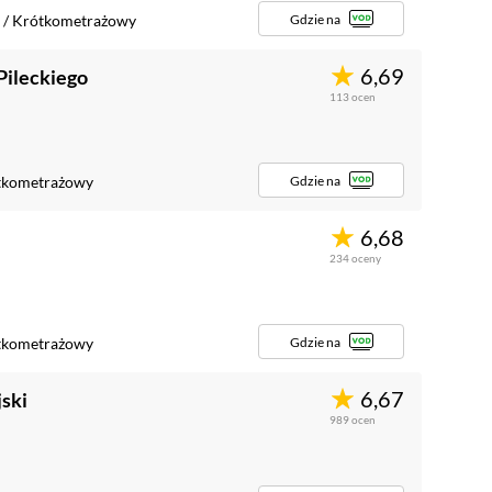
Gdzie na
/
Krótkometrażowy
6,69
Pileckiego
113
ocen
Gdzie na
tkometrażowy
6,68
234
oceny
Gdzie na
tkometrażowy
6,67
ski
989
ocen