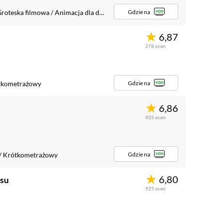
Gdzie na
roteska filmowa
/
Animacja dla dorosłych
6,87
278
ocen
Gdzie na
tkometrażowy
6,86
925
ocen
Gdzie na
/
Krótkometrażowy
6,80
asu
925
ocen