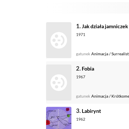
1.
Jak działa jamniczek
1971
gatunek
Animacja
/
Surrealis
2.
Fobia
1967
gatunek
Animacja
/
Krótkome
3.
Labirynt
1962