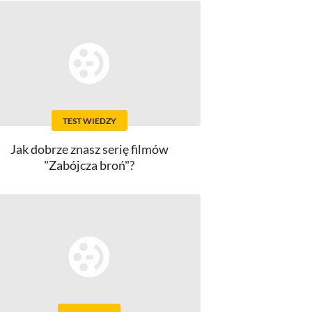
TEST WIEDZY
Jak dobrze znasz serię filmów
"Zabójcza broń"?