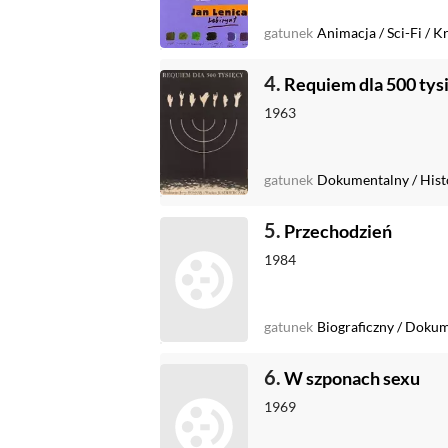
gatunek
Animacja
/
Sci-Fi
/
K
4.
Requiem dla 500 tys
1963
gatunek
Dokumentalny
/
Hist
5.
Przechodzień
1984
gatunek
Biograficzny
/
Dokum
6.
W szponach sexu
1969