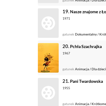
gatunek
Animacja
/
Dla dzieci
19.
Nasze znajome z Ło
1971
gatunek
Dokumentalny
/
Kró
20.
Pchła Szachrajka
1967
gatunek
Animacja
/
Dla dzieci
21.
Pani Twardowska
1955
gatunek
Animacja
/
Krótkome