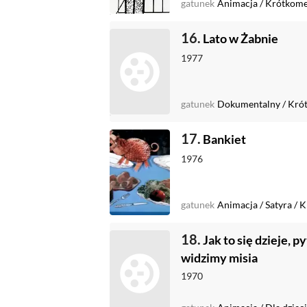
gatunek
Animacja
/
Krótkome
16.
Lato w Żabnie
1977
gatunek
Dokumentalny
/
Kró
17.
Bankiet
1976
gatunek
Animacja
/
Satyra
/
K
18.
Jak to się dzieje, p
widzimy misia
1970