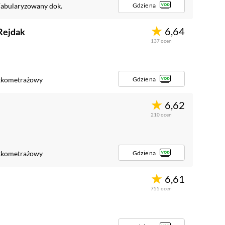
Gdzie na
abularyzowany dok.
6,64
Rejdak
137
ocen
Gdzie na
tkometrażowy
6,62
210
ocen
Gdzie na
tkometrażowy
6,61
755
ocen