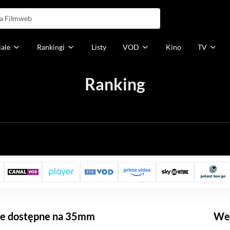
iale
Rankingi
Listy
VOD
Kino
TV
Ranking
h
we dostępne na 35mm
Weź