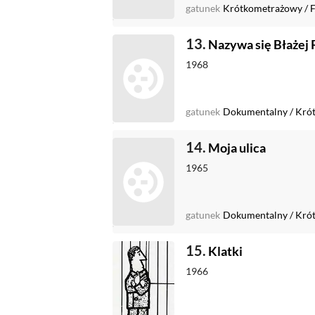
gatunek
Krótkometrażowy
/
F
13.
Nazywa się Błażej 
1968
gatunek
Dokumentalny
/
Kró
14.
Moja ulica
1965
gatunek
Dokumentalny
/
Kró
15.
Klatki
1966