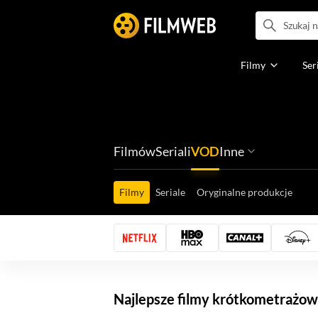
Filmy
Ser
Filmów
Seriali
VOD
Inne
Ludzi filmu
Programów
Ról filmowych
Ról serialowyc
Box Office'ów
Gier wideo
Filmy
Seriale
Oryginalne produkcje
Najlepsze filmy krótkometrażo