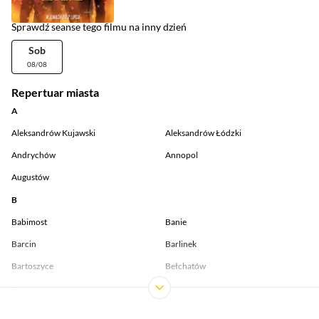
Sprawdź seanse tego filmu na inny dzień
Sob
08/08
Repertuar miasta
A
Aleksandrów Kujawski
Aleksandrów Łódzki
Andrychów
Annopol
Augustów
B
Babimost
Banie
Barcin
Barlinek
Bartoszyce
Bełchatów
Bełżyce
Będzin
Biała Podlaska
Biała Rawska