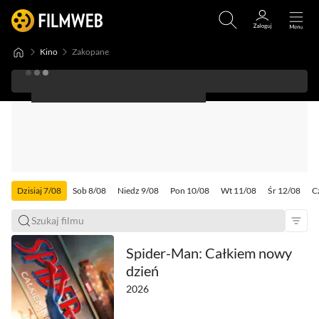
Kino
Zakopane
Repertuar kin w Zakopanem i okolicach
Dzisiaj 7/08
Sob 8/08
Niedz 9/08
Pon 10/08
Wt 11/08
Śr 12/08
C
Spider-Man: Całkiem nowy
dzień
2026