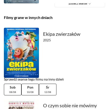
Zobacz seanse
Filmy grane w innych dniach
Ekipa zwierzaków
2025
Sprawdź seanse tego filmu na inny dzień
Sob
Pon
Śr
08/08
10/08
12/08
O czym sobie nie mówimy