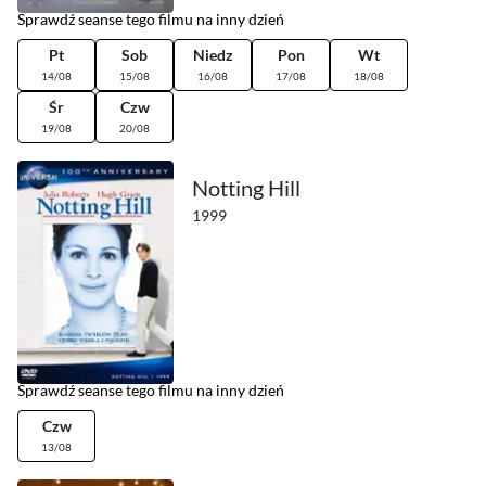
Sprawdź seanse tego filmu na inny dzień
Pt
Sob
Niedz
Pon
Wt
14/08
15/08
16/08
17/08
18/08
Śr
Czw
19/08
20/08
Notting Hill
1999
Sprawdź seanse tego filmu na inny dzień
Czw
13/08