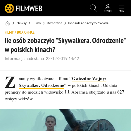
Newsy
Filmy
Box office
Ile osób zobaczyło "Skywalkera. Odrodzenie" w polskich kinach?
FILMY
/
BOX OFFICE
Ile osób zobaczyło "Skywalkera. Odrodzenie"
w polskich kinach?
Informacja nadesłana
23-12-2019 14:42
Z
"
Gwiezdne Wojny:
namy wynik otwarcia filmu
Skywalker. Odrodzenie
"
w polskich kinach. Od dnia
premiery do niedzieli widowisko
J.J. Abramsa
obejrzało u nas 627
tysięcy widzów.