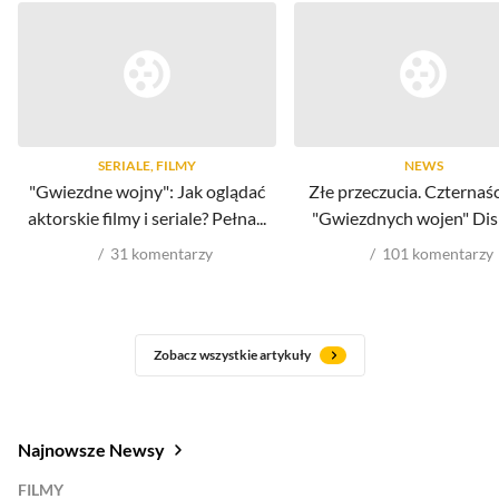
SERIALE, FILMY
NEWS
"Gwiezdne wojny": Jak oglądać
Złe przeczucia. Czternaśc
aktorskie filmy i seriale? Pełna...
"Gwiezdnych wojen" Di
31
komentarzy
101
komentarzy
Zobacz wszystkie artykuły
Najnowsze Newsy
FILMY