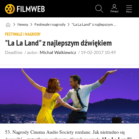
Newsy
Festiwale i nagrody
"La La Land" z najlepszym dźwiękiem
FESTIWALE I NAGRODY
"La La Land" z najlepszym dźwiękiem
Deadline
/
autor:
Michał Walkiewicz
/
19-02-2017 10:49
53. Nagrody Cinema Audio Society rozdane. Jak nietrudno się
"
La La Land
"
domyślić - statuetkę za najlepszy dźwięk zgarnęło