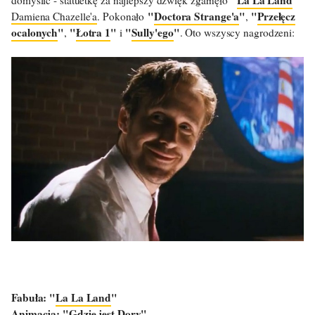
"
Doctora Strange'a
"
"
Przełęcz
Damiena Chazelle'a
. Pokonało
,
ocalonych
"
"
Łotra 1
"
"
Sully'ego
"
,
i
. Oto wszyscy nagrodzeni:
Fabuła: "
La La Land
"
Animacja: "
Gdzie jest Dory
"