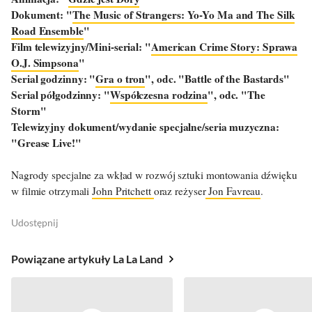
Dokument: "
The Music of Strangers: Yo-Yo Ma and The Silk
Road Ensemble
"
Film telewizyjny/Mini-serial: "
American Crime Story: Sprawa
O.J. Simpsona
"
Serial godzinny: "
Gra o tron
", odc. "Battle of the Bastards"
Serial półgodzinny: "
Współczesna rodzina
", odc. "The
Storm"
Telewizyjny dokument/wydanie specjalne/seria muzyczna:
"Grease Live!"
Nagrody specjalne za wkład w rozwój sztuki montowania dźwięku
w filmie otrzymali
John Pritchett
oraz reżyser
Jon Favreau
.
Udostępnij
Powiązane artykuły La La Land