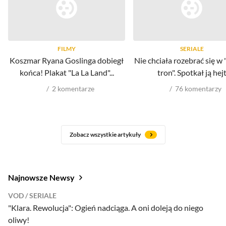
FILMY
SERIALE
Koszmar Ryana Goslinga dobiegł
Nie chciała rozebrać się w 
końca! Plakat "La La Land"...
tron". Spotkał ją hej
2
komentarze
76
komentarzy
Zobacz wszystkie artykuły
Najnowsze Newsy
VOD
SERIALE
"Klara. Rewolucja": Ogień nadciąga. A oni doleją do niego
oliwy!