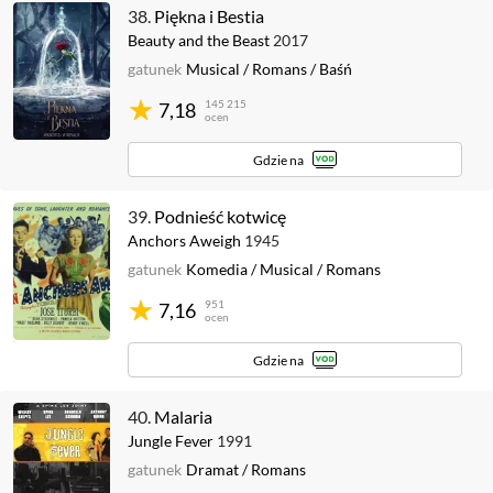
38.
Piękna i Bestia
Beauty and the Beast
2017
gatunek
Musical
/
Romans
/
Baśń
145 215
7,18
ocen
Gdzie na
39.
Podnieść kotwicę
Anchors Aweigh
1945
gatunek
Komedia
/
Musical
/
Romans
951
7,16
ocen
Gdzie na
40.
Malaria
Jungle Fever
1991
gatunek
Dramat
/
Romans