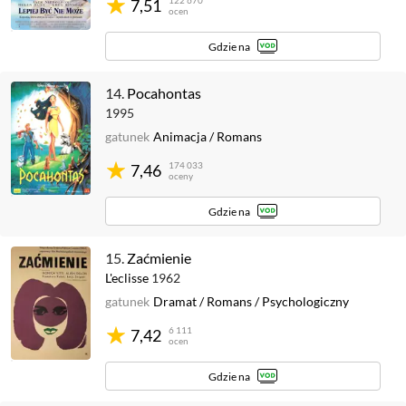
122 670
7,51
ocen
Gdzie na
14.
Pocahontas
1995
gatunek
Animacja
/
Romans
174 033
7,46
oceny
Gdzie na
15.
Zaćmienie
L'eclisse
1962
gatunek
Dramat
/
Romans
/
Psychologiczny
6 111
7,42
ocen
Gdzie na