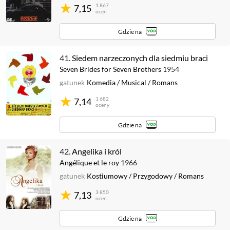
1 867
7,15
ocen
Gdzie na
41.
Siedem narzeczonych dla siedmiu braci
Seven Brides for Seven Brothers
1954
gatunek
Komedia
/
Musical
/
Romans
1 682
7,14
oceny
Gdzie na
42.
Angelika i król
Angélique et le roy
1966
gatunek
Kostiumowy
/
Przygodowy
/
Romans
3 850
7,13
ocen
Gdzie na