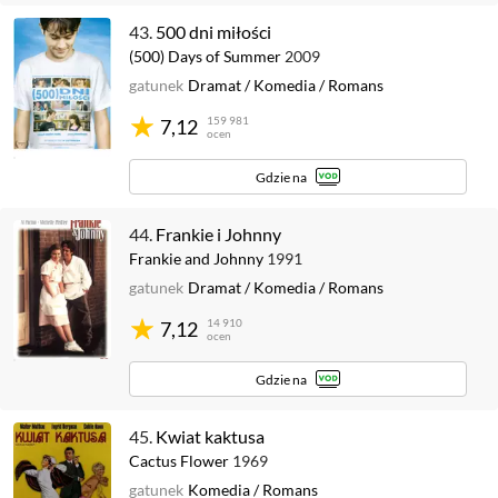
43.
500 dni miłości
(500) Days of Summer
2009
gatunek
Dramat
/
Komedia
/
Romans
159 981
7,12
ocen
Gdzie na
44.
Frankie i Johnny
Frankie and Johnny
1991
gatunek
Dramat
/
Komedia
/
Romans
14 910
7,12
ocen
Gdzie na
45.
Kwiat kaktusa
Cactus Flower
1969
gatunek
Komedia
/
Romans