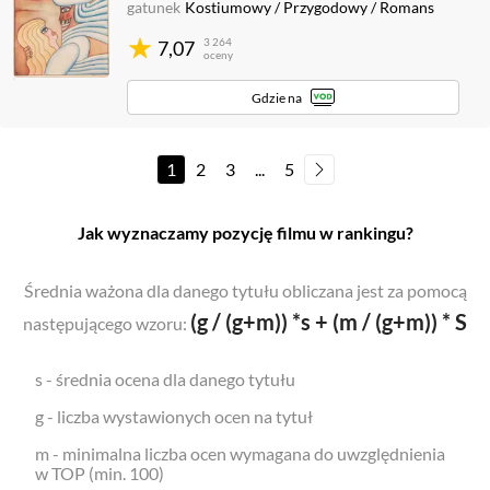
gatunek
Kostiumowy
/
Przygodowy
/
Romans
3 264
7,07
oceny
Gdzie na
1
2
3
...
5
Jak wyznaczamy pozycję filmu w rankingu?
Średnia ważona dla danego tytułu obliczana jest za pomocą
(g / (g+m)) *s + (m / (g+m)) * S
następującego wzoru:
s - średnia ocena dla danego tytułu
g - liczba wystawionych ocen na tytuł
m - minimalna liczba ocen wymagana do uwzględnienia
w TOP (min. 100)