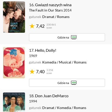
16.
Gwiazd naszych wina
The Fault in Our Stars
2014
gatunek
Dramat
/
Romans
230 861
7,42
ocen
Gdzie na
17.
Hello, Dolly!
1969
gatunek
Komedia
/
Musical
/
Romans
1 258
7,40
ocen
Gdzie na
18.
Don Juan DeMarco
1994
gatunek
Dramat
/
Komedia
/
Romans