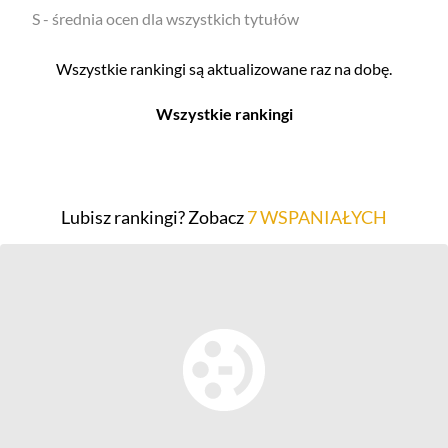
S - średnia ocen dla wszystkich tytułów
Wszystkie rankingi są aktualizowane raz na dobę.
Wszystkie rankingi
Filmy
Seriale
Top 500
Top 500
Lubisz rankingi? Zobacz
7 WSPANIAŁYCH
Polskie
Polskie
Nowości
Programy
Gry wideo
Top 500
Top 500
Polskie
Nowości
Ludzie filmu
Aktorów
Scenografów
Aktorek
Montażystów