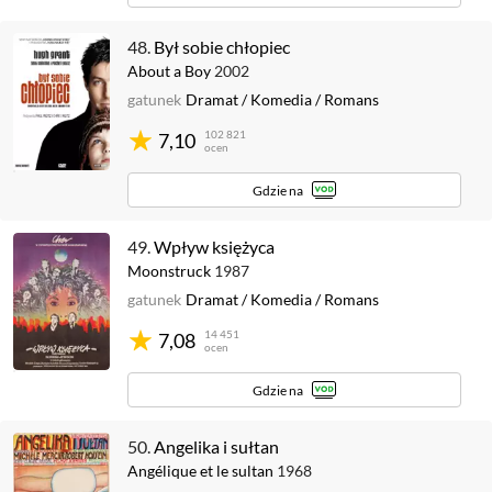
48.
Był sobie chłopiec
About a Boy
2002
gatunek
Dramat
/
Komedia
/
Romans
102 821
7,10
ocen
Gdzie na
49.
Wpływ księżyca
Moonstruck
1987
gatunek
Dramat
/
Komedia
/
Romans
14 451
7,08
ocen
Gdzie na
50.
Angelika i sułtan
Angélique et le sultan
1968