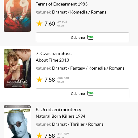
Terms of Endearment
1983
gatunek
Dramat
/
Komedia
/
Romans
29 605
7,60
ocen
Gdzie na
7.
Czas na miłość
About Time
2013
gatunek
Dramat
/
Fantasy
/
Komedia
/
Romans
206 768
7,58
ocen
Gdzie na
8.
Urodzeni mordercy
Natural Born Killers
1994
gatunek
Dramat
/
Thriller
/
Romans
111 789
7,58
ocen