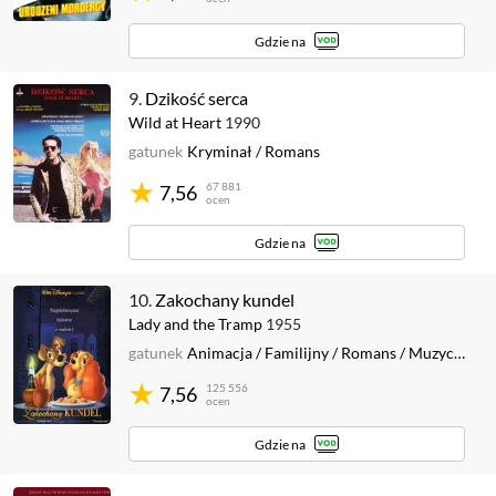
Gdzie na
9.
Dzikość serca
Wild at Heart
1990
gatunek
Kryminał
/
Romans
67 881
7,56
ocen
Gdzie na
10.
Zakochany kundel
Lady and the Tramp
1955
gatunek
Animacja
/
Familijny
/
Romans
/
Muzyczny
125 556
7,56
ocen
Gdzie na