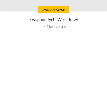
Reżyserów
Kostiumografów
Scenarzystów
Dźwiękowców
7 WSPANIAŁYCH
Producentów
Autorów materiałów do
scenariusza
Autorów zdjęć
7 wspaniałych: Wrestlerzy
Kompozytorów
7
komentarzy
Role w filmowych
Role w serialach
Męskie
Męskie
Kobiece
Kobiece
Reżyserów
Reżyserów
Scenarzystów
Scenarzystów
Producentów
Kompozytorów
Autorów zdjęć
Kompozytorów
Box Office
wyniki ze świata
wyniki spoza USA
wyniki z USA
budżety
VOD