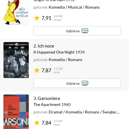
gatunek
Komedia
/
Musical
/
Romans
54 992
7,91
oceny
Gdzie na
2.
Ich noce
It Happened One Night
1934
gatunek
Komedia
/
Romans
11 235
7,87
ocen
Gdzie na
3.
Garsoniera
The Apartment
1960
gatunek
Dramat
/
Komedia
/
Romans
/
Świąteczny
15 535
7,84
ocen