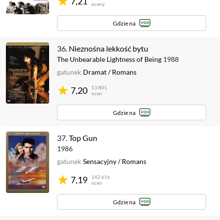
7,21
oceny
Gdzie na
36.
Nieznośna lekkość bytu
The Unbearable Lightness of Being
1988
gatunek
Dramat
/
Romans
13 801
7,20
ocen
Gdzie na
37.
Top Gun
1986
gatunek
Sensacyjny
/
Romans
142 616
7,19
ocen
Gdzie na