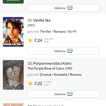
Gdzie na
31.
Vanilla Sky
2001
gatunek
Thriller
/
Romans
/
Sci-Fi
146 609
7,24
ocen
Gdzie na
32.
Purpurowa róża z Kairu
The Purple Rose of Cairo
1985
gatunek
Dramat
/
Komedia
/
Romans
13 831
7,22
ocen
Gdzie na