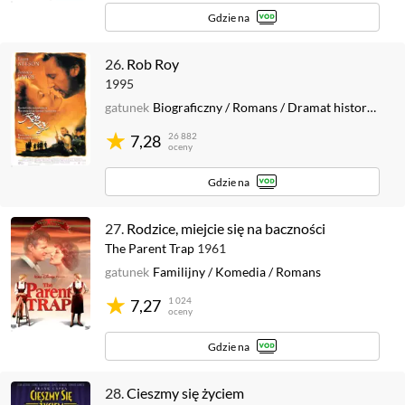
Gdzie na
26.
Rob Roy
1995
gatunek
Biograficzny
/
Romans
/
Dramat historyczny
26 882
7,28
oceny
Gdzie na
27.
Rodzice, miejcie się na baczności
The Parent Trap
1961
gatunek
Familijny
/
Komedia
/
Romans
1 024
7,27
oceny
Gdzie na
28.
Cieszmy się życiem