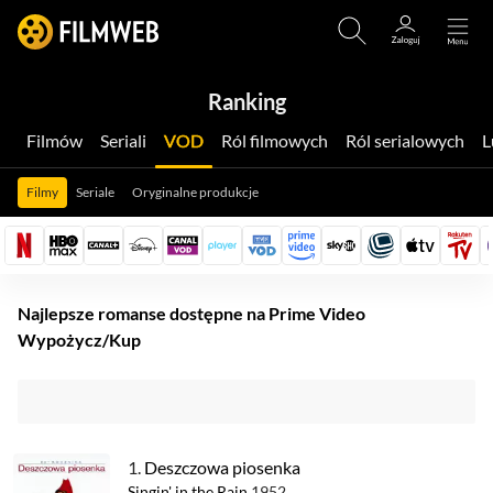
Ranking
Filmów
Seriali
VOD
Ról filmowych
Ról serialowych
Filmy
Seriale
Oryginalne produkcje
Najlepsze romanse dostępne na Prime Video
Wypożycz/Kup
1.
Deszczowa piosenka
Singin' in the Rain
1952