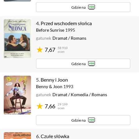
Gdzie na
4.
Przed wschodem słońca
Before Sunrise
1995
gatunek
Dramat
/
Romans
58 910
7,67
ocen
Gdzie na
5.
Benny i Joon
Benny & Joon
1993
gatunek
Dramat
/
Komedia
/
Romans
29 199
7,66
ocen
Gdzie na
6.
Czułe słówka