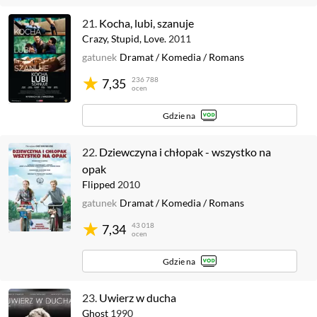
21.
Kocha, lubi, szanuje
Crazy, Stupid, Love.
2011
gatunek
Dramat
/
Komedia
/
Romans
236 788
7,35
ocen
Gdzie na
22.
Dziewczyna i chłopak - wszystko na
opak
Flipped
2010
gatunek
Dramat
/
Komedia
/
Romans
43 018
7,34
ocen
Gdzie na
23.
Uwierz w ducha
Ghost
1990