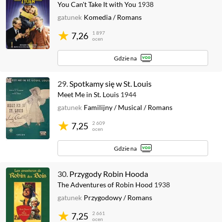
You Can't Take It with You
1938
gatunek
Komedia
/
Romans
1 897
7,26
ocen
Gdzie na
29.
Spotkamy się w St. Louis
Meet Me in St. Louis
1944
gatunek
Familijny
/
Musical
/
Romans
2 609
7,25
ocen
Gdzie na
30.
Przygody Robin Hooda
The Adventures of Robin Hood
1938
gatunek
Przygodowy
/
Romans
2 661
7,25
ocen