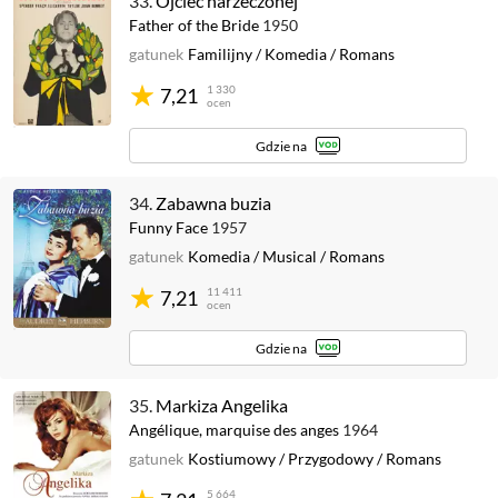
33.
Ojciec narzeczonej
Father of the Bride
1950
gatunek
Familijny
/
Komedia
/
Romans
1 330
7,21
ocen
Gdzie na
34.
Zabawna buzia
Funny Face
1957
gatunek
Komedia
/
Musical
/
Romans
11 411
7,21
ocen
Gdzie na
35.
Markiza Angelika
Angélique, marquise des anges
1964
gatunek
Kostiumowy
/
Przygodowy
/
Romans
5 664