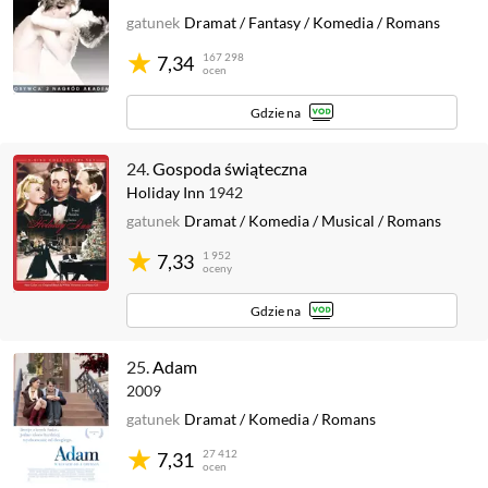
gatunek
Dramat
/
Fantasy
/
Komedia
/
Romans
167 298
7,34
ocen
Gdzie na
24.
Gospoda świąteczna
Holiday Inn
1942
gatunek
Dramat
/
Komedia
/
Musical
/
Romans
1 952
7,33
oceny
Gdzie na
25.
Adam
2009
gatunek
Dramat
/
Komedia
/
Romans
27 412
7,31
ocen