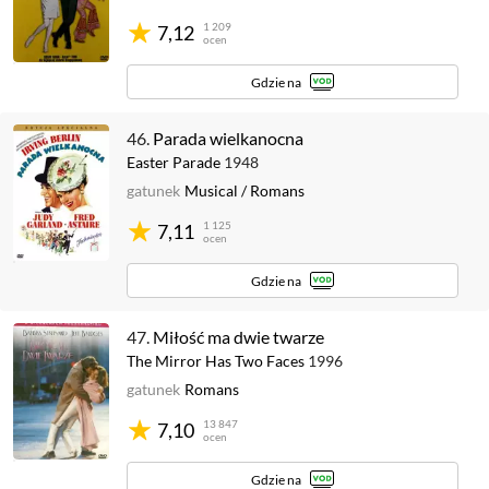
1 209
7,12
ocen
Gdzie na
46.
Parada wielkanocna
Easter Parade
1948
gatunek
Musical
/
Romans
1 125
7,11
ocen
Gdzie na
47.
Miłość ma dwie twarze
The Mirror Has Two Faces
1996
gatunek
Romans
13 847
7,10
ocen
Gdzie na