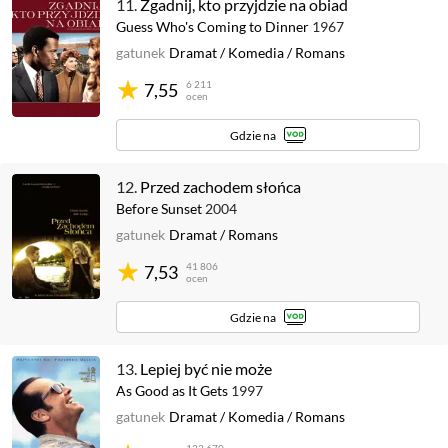
11.
Zgadnij, kto przyjdzie na obiad
Guess Who's Coming to Dinner
1967
gatunek
Dramat
/
Komedia
/
Romans
6 211
7,55
ocen
Gdzie na
12.
Przed zachodem słońca
Before Sunset
2004
gatunek
Dramat
/
Romans
41 806
7,53
ocen
Gdzie na
13.
Lepiej być nie może
As Good as It Gets
1997
gatunek
Dramat
/
Komedia
/
Romans