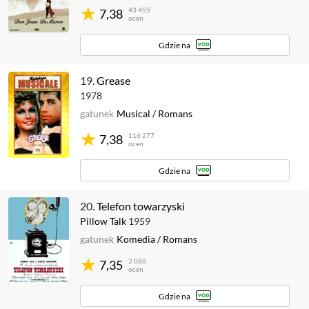
43 455
7,38
ocen
Gdzie na
19.
Grease
1978
gatunek
Musical
/
Romans
116 277
7,38
ocen
Gdzie na
20.
Telefon towarzyski
Pillow Talk
1959
gatunek
Komedia
/
Romans
2 086
7,35
ocen
Gdzie na